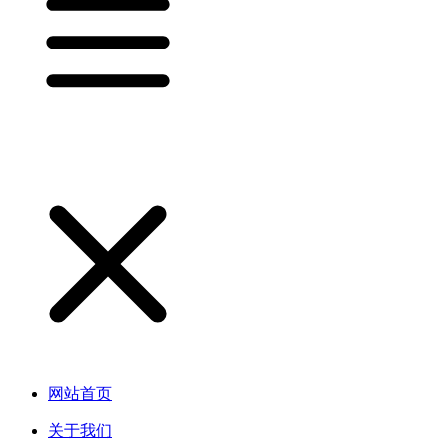
网站首页
关于我们