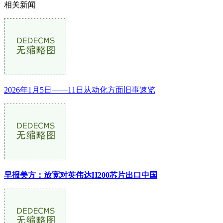
相关新闻
2026年1月5日——11日从动化方面旧事速览
早报美方：放宽对英伟达H200芯片出口中国