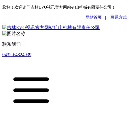
您好！欢迎访问吉林EVO视讯官方网站矿山机械有限责任公司！
网站首页
|
联系方式
联系我们：
0432-64824939