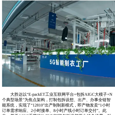
大胜达以“E-packET工业互联网平台+包拆AIGC大模子+N
个典型场景”为焦点架构，打制包拆设想、出产、办事全链智
能系统，实现了“12810”出产制制新模式，即产物发卖“1小时
订单需求响应、2小时接单、8小时产线小时订单交付”。此