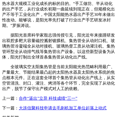
热水器大规模工业化成长的标的目的。“手工做坊、半从动化
的出产手艺，从行业成长初期一曲延续到现正在，但规模化出
产不等于工业化出产，中国太阳能热水器出产手艺30年未做出
性改动。能够说，是阳光率先打破了行业出产手艺研发冰封
期。”罗振涛说。
据阳光首席科学家殷志强传授引见，阳光近年来接踵研发
出双腔多靶大容量磁控溅射镀膜机、集热管全从动封口机、玻
璃热管冷凝端全从动对接机、玻璃热督工质从动灌注机、集热
管环型全从动排气线等集热管出产设备。以这些新型设备为从
体，阳光打制出全球首条集热管从动化出产线。
全玻璃实空太阳集热管是当前太阳能光热范畴利用最广、
产量最大、节能结果最凸起的太阳热水器及太阳热水系统的焦
点根本元件。正在这套全球首个集热管从动化出产线上，从实
空管清洗、封口、灌注、烤消等各个环节，完全实现了从动化
出产，脱节了保守出产模式对人工的依赖。
上一篇：
合作“逼出”立异 科技成绩“三一”
下一篇：
大连信聚科技申请去毛刺机加工单位起落上动式