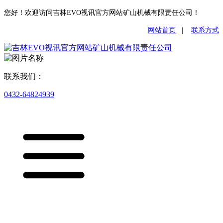
您好！欢迎访问吉林EVO视讯官方网站矿山机械有限责任公司！
网站首页
|
联系方式
联系我们：
0432-64824939