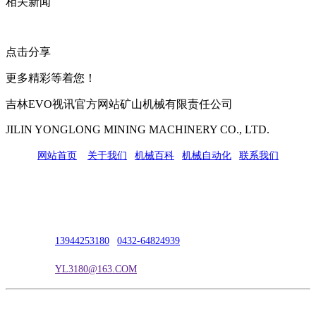
相关新闻
点击分享
更多精彩等着您！
吉林EVO视讯官方网站矿山机械有限责任公司
JILIN YONGLONG MINING MACHINERY CO., LTD.
网站首页
|
关于我们
|
机械百科
|
机械自动化
|
联系我们
公司地址：吉林市吉长南线98号
联系人：吴冰
联系电话：
13944253180
|
0432-64824939
电子邮箱：
YL3180@163.COM