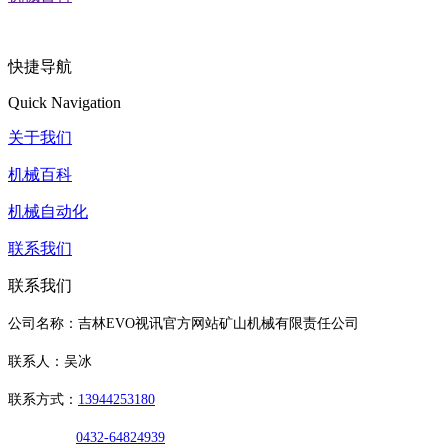
快捷导航
Quick Navigation
关于我们
机械百科
机械自动化
联系我们
联系我们
公司名称：吉林EVO视讯官方网站矿山机械有限责任公司
联系人：吴冰
联系方式：
13944253180
0432-64824939