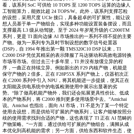
看，该系列 SoC 可供给 10 TOPS 至 1200 TOPS 运算的边缘人
工智能算力，能效比超 24 TOPS/W。此外，该系列支撑芯粒
的设想，采用尺度 UCIe 接口，具备超卓的可扩展性，能让设
想人员基于单一产物组合，实现多种功能设置装备摆设，而且
支撑最高 L3 级从动驾驶。至于 2024 年岁尾升级的 C2000TM
系列，更是 TI 面向边缘 AI 市场推出的一系列不得不提的主要
产物。做为一系列专为及时节制设想的数字信号处置器
(DSP)，自 1994 年推出第一颗 TMS320C10 DSP 以来，TI
C2000 DSP 凭仗其精采的表示降服了马达驱动和高效电源转换
市场等市场。但过去三十多年里，TI 并没有放缓立异的程
序，一曲正在持续立异。例如新出的 F29 内核产物，机能是
保守产物的 2 倍多。正在 F28P55X 系列产物上，仪器初次正
在 C2000 系列中引入 NPU，将其机能进一步提拔，使其正在
太阳能及供电系统中的电弧检测使用中展示出显著的劣
势。“除了做高机能产物外，我们还会拓展更具性价比、低成
本的产物系列，将 C2000 推到更多使用场景中去。”Amichai
说。Amichai 也指出，面向 AI 市场，TI 不是为了某一个特定
使用去设想，而是供给可扩展的产物系列，让客户能够按照分
歧的使用需求找到合适的产物，这也表现了 TI 正在 AI 范畴的
产物策略。“一方面，通过供给可扩展的产物组合，满脚从成
本优化到高机能的需求；另一方面，供给东西和软件生态，使