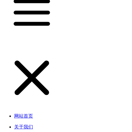
网站首页
关于我们