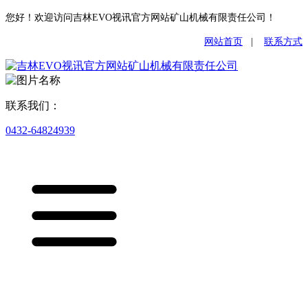
您好！欢迎访问吉林EVO视讯官方网站矿山机械有限责任公司！
网站首页
|
联系方式
联系我们：
0432-64824939