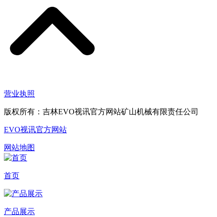
营业执照
版权所有：吉林EVO视讯官方网站矿山机械有限责任公司
EVO视讯官方网站
网站地图
首页
产品展示