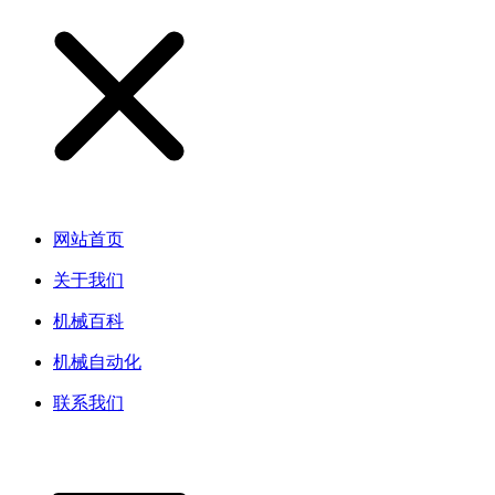
网站首页
关于我们
机械百科
机械自动化
联系我们