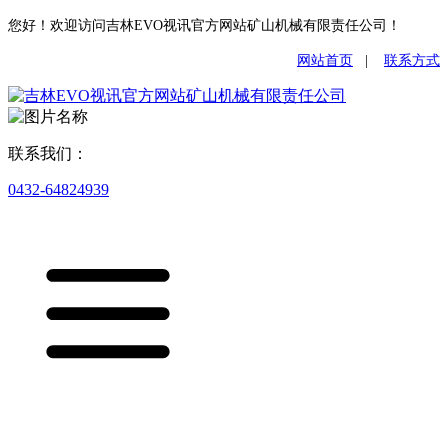
您好！欢迎访问吉林EVO视讯官方网站矿山机械有限责任公司！
网站首页
|
联系方式
联系我们：
0432-64824939