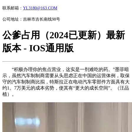
联系邮箱：
YL3180@163.COM
公司地址：吉林市吉长南线98号
公爹占用（2024已更新）最新
版本 - IOS通用版
“积极办理你的焦点营业，这实是一剂难吃的药。”墨菲暗
示，虽然汽车制制商需要从头思虑正在中国的运营体例，取保
守的汽车制制商比拟，特斯拉正在电动汽车零部件方面具有大
约1。7万美元的成本劣势，使其有“更大的成长空间”。（汪品
植）。