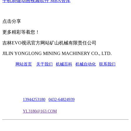
手机制做动画视频软件 MBA智库
点击分享
更多精彩等着您！
吉林EVO视讯官方网站矿山机械有限责任公司
JILIN YONGLONG MINING MACHINERY CO., LTD.
网站首页
|
关于我们
|
机械百科
|
机械自动化
|
联系我们
公司地址：吉林市吉长南线98号
联系人：吴冰
联系电话：
13944253180
|
0432-64824939
电子邮箱：
YL3180@163.COM