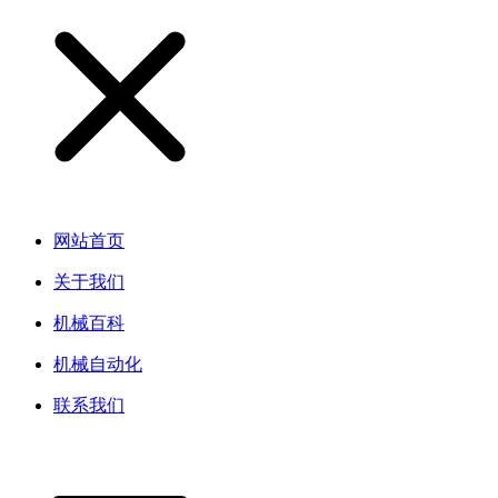
网站首页
关于我们
机械百科
机械自动化
联系我们