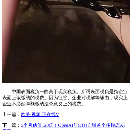
中国表面税负一曲高于现实税负。所谓表面税负是指企业
表面上该缴纳的税费。因为征管、企业对税解等缘由，现实上
企业不必然脚额缴纳法令意义上的税费。
上一篇：
欧美 视频 正在线V
下一篇：
5个月估值120亿！OpenAI前CTO自曝首个多模态AI