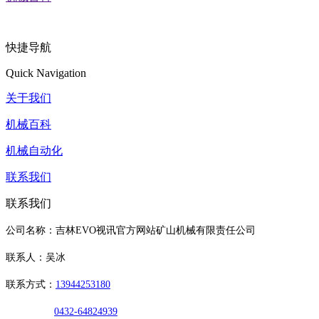
快捷导航
Quick Navigation
关于我们
机械百科
机械自动化
联系我们
联系我们
公司名称：吉林EVO视讯官方网站矿山机械有限责任公司
联系人：吴冰
联系方式：
13944253180
0432-64824939