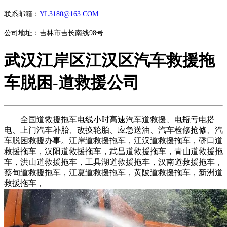
联系邮箱：
YL3180@163.COM
公司地址：吉林市吉长南线98号
武汉江岸区江汉区汽车救援拖
车脱困-道救援公司
全国道救援拖车电线小时高速汽车道救援、电瓶亏电搭
电、上门汽车补胎、改换轮胎、应急送油、汽车检修抢修、汽
车脱困救援办事。江岸道救援拖车，江汉道救援拖车，硚口道
救援拖车，汉阳道救援拖车，武昌道救援拖车，青山道救援拖
车，洪山道救援拖车，工具湖道救援拖车，汉南道救援拖车，
蔡甸道救援拖车，江夏道救援拖车，黄陂道救援拖车，新洲道
救援拖车，