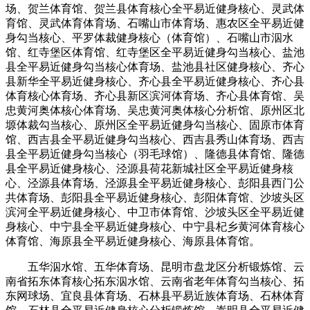
场、贺兰体育馆、贺兰县体育核心全平易近健身核心、灵武体
育馆、灵武体育体育场、石嘴山市体育场、惠农区全平易近健
身勾当核心、平罗体裁健身核心（体育馆）、石嘴山市泅水
馆、红寺堡区体育馆、红寺堡区全平易近健身勾当核心、盐池
县全平易近健身勾当核心体育场、盐池县社区健身核心、齐心
县新华全平易近健身核心、齐心县全平易近健身核心、齐心县
体育核心体育场、齐心县新区滨河体育场、齐心县体育馆、吴
忠黄河奥体核心体育场、吴忠黄河奥体核心分析馆、原州区北
塬体裁勾当核心、原州区全平易近健身勾当核心、固原市体育
馆、西吉县全平易近健身勾当核心、西吉县秀山体育场、西吉
县全平易近健身勾当核心（羽毛球馆）、隆德县体育馆、隆德
县全平易近健身核心、泾源县荷花新城社区全平易近健身核
心、泾源县体育场、泾源县全平易近健身核心、彭阳县西门公
共体育场、彭阳县全平易近健身核心、彭阳体育馆、沙坡头区
滨河全平易近健身核心、中卫市体育馆、沙坡头区全平易近健
身核心、中宁县全平易近健身核心、中宁县杞乡黄河体育核心
体育馆、海原县全平易近健身核心、海原县体育馆。
五华泅水馆、五华体育场、昆明市盘龙区分析锻炼馆、云
南省拓东体育核心拓东泅水馆、云南省老年体育勾当核心、拓
东网球场、宜良县体育场、石林县平易近族体育场、石林体育