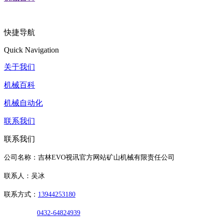
快捷导航
Quick Navigation
关于我们
机械百科
机械自动化
联系我们
联系我们
公司名称：吉林EVO视讯官方网站矿山机械有限责任公司
联系人：吴冰
联系方式：
13944253180
0432-64824939