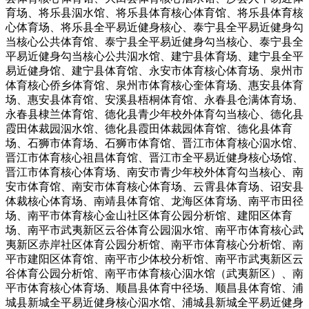
育场、将乐县泅水馆、将乐县体育核心体育馆、将乐县体育核
心体育场、将乐县全平易近健身核心、泰宁县全平易近健身勾
当核心公共体育馆、泰宁县全平易近健身勾当核心、泰宁县全
平易近健身勾当核心公共泅水馆、建宁县体育场、建宁县全平
易近健身馆、建宁县体育馆、永安市体育核心体育场、泉州市
体育核心侨乡体育馆、泉州市体育核心奎体育场、惠安县体育
场、惠安县体育馆、安溪县梧桐体育馆、永春县仓满体育场、
永春县棣兰体育馆、德化县青少年校外体育勾当核心、德化县
霞田体裁园泅水馆、德化县霞田体裁园体育馆、德化县体育
场、石狮市体育场、石狮市体育馆、晋江市体育核心泅水馆、
晋江市体育核心祖昌体育馆、晋江市全平易近健身核心场馆、
晋江市体育核心体育场、南安市青少年校外体育勾当核心、南
安市体育馆、南安市体育核心体育场、云霄县体育场、诏安县
体裁核心体育场、南靖县体育馆、龙海区体育场、南平市田径
场、南平市体育核心金山社区体育公园分析馆、建阳区体育
场、南平市武夷新区云谷体育公园泅水馆、南平市体育核心武
夷新区赤岸社区体育公园分析馆、南平市体育核心分析馆、南
平市建阳区体育馆、南平市少体校分析馆、南平市武夷新区云
谷体育公园分析馆、南平市体育核心泅水馆（武夷新区）、南
平市体育核心体育场、顺昌县体育中径场、顺昌县体育馆、浦
城县新城全平易近健身核心泅水馆、浦城县新城全平易近健身