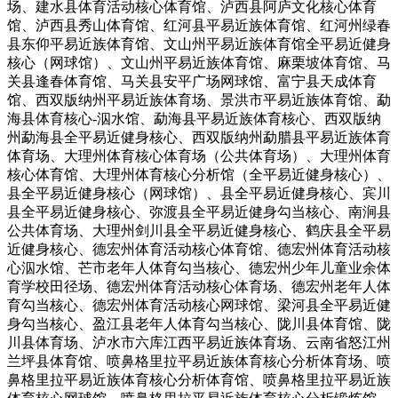
场、建水县体育活动核心体育馆、泸西县阿庐文化核心体育
馆、泸西县秀山体育馆、红河县平易近族体育馆、红河州绿春
县东仰平易近族体育馆、文山州平易近族体育馆全平易近健身
核心（网球馆）、文山州平易近族体育馆、麻栗坡体育馆、马
关县逢春体育馆、马关县安平广场网球馆、富宁县天成体育
馆、西双版纳州平易近族体育场、景洪市平易近族体育馆、勐
海县体育核心-泅水馆、勐海县平易近族体育核心、西双版纳
州勐海县全平易近健身核心、西双版纳州勐腊县平易近族体育
体育场、大理州体育核心体育场（公共体育场）、大理州体育
核心体育馆、大理州体育核心分析馆（全平易近健身核心）、
县全平易近健身核心（网球馆）、县全平易近健身核心、宾川
县全平易近健身核心、弥渡县全平易近健身勾当核心、南涧县
公共体育场、大理州剑川县全平易近健身核心、鹤庆县全平易
近健身核心、德宏州体育活动核心体育馆、德宏州体育活动核
心泅水馆、芒市老年人体育勾当核心、德宏州少年儿童业余体
育学校田径场、德宏州体育活动核心体育场、德宏州老年人体
育勾当核心、德宏州体育活动核心网球馆、梁河县全平易近健
身勾当核心、盈江县老年人体育勾当核心、陇川县体育馆、陇
川县体育场、泸水市六库江西平易近族体育场、云南省怒江州
兰坪县体育馆、喷鼻格里拉平易近族体育核心分析体育场、喷
鼻格里拉平易近族体育核心分析体育馆、喷鼻格里拉平易近族