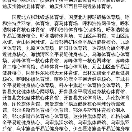
体育核心网球馆、喷鼻格里拉平易近族体育核心分析锻炼馆、
迪庆州德钦县体育馆、迪庆州维西县平易近族体育馆。
国度北方脚球锻炼体育馆、国度北方脚球锻炼体育场、呼
和浩特乒羽馆、体育馆、赛马体育场、呼和浩特网保馆、呼和
浩特体育核心体育馆、呼和浩特体育核心泅水馆、呼和浩特全
平易近健身核心、呼和浩特体育场、青山区乒羽馆、青山区泅
水馆、青山区网球馆、白云鄂博矿区全平易近健身核心、九原
区体育馆、九原区体育场、固阳县体育馆、达茂结合旗全平易
近健身核心、海勃湾区全平易近健身核心、乌海体育核心体育
场、赤峰体育一核心体育馆、赤峰体育一核心网球馆、赤峰体
育二核心体育馆、赤峰体育一核心体育场、元宝山区全平易近
健身核心、阿鲁科尔沁旗天元体育馆、巴林左旗全平易近健身
核心、喀喇沁旗体育馆、喀喇沁旗全平易近健身核心、宁城县
全平易近健身核心体育场、科左中旗老年体育协会体育馆、开
鲁县文化健体核心网球场、开鲁县全平易近健身核心体育馆、
开鲁县文化健体核心体育馆、开鲁县文化体育场、库伦旗体育
场、库伦旗体育馆、奈曼旗全平易近健身核心脚球分析锻炼
馆、鄂尔多斯市体育核心体育馆、鄂尔多斯市体育核心泅水
馆、鄂尔多斯市体育核心体育场、达拉特旗体育馆、准格尔旗
全平易近健身核心、乌审旗泅水馆、乌审旗体裁馆、乌审旗羽
乒馆、乌审旗全平易近健身核心、伊金霍洛旗全平易近健身核