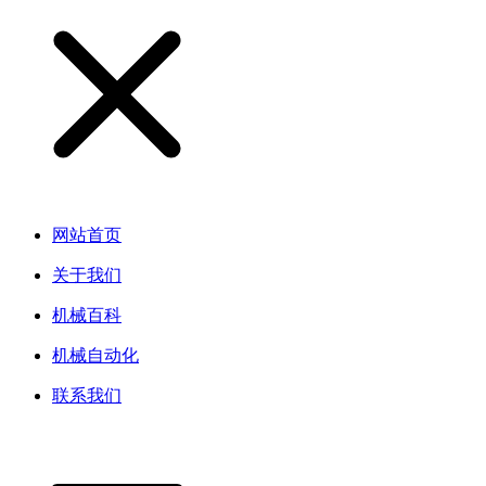
网站首页
关于我们
机械百科
机械自动化
联系我们