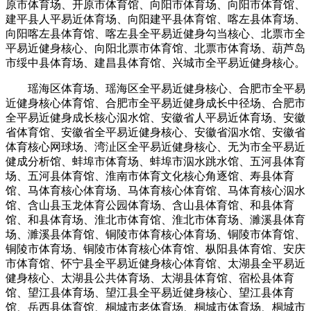
原市体育场、开原市体育馆、向阳市体育场、向阳市体育馆、
建平县人平易近体育场、向阳建平县体育馆、喀左县体育场、
向阳喀左县体育馆、喀左县全平易近健身勾当核心、北票市全
平易近健身核心、向阳北票市体育馆、北票市体育场、葫芦岛
市绥中县体育场、建昌县体育馆、兴城市全平易近健身核心。
瑶海区体育场、瑶海区全平易近健身核心、合肥市全平易
近健身核心体育馆、合肥市全平易近健身成长中径场、合肥市
全平易近健身成长核心泅水馆、安徽省人平易近体育场、安徽
省体育馆、安徽省全平易近健身核心、安徽省泅水馆、安徽省
体育核心网球场、湾沚区全平易近健身核心、无为市全平易近
健成分析馆、蚌埠市体育场、蚌埠市泅水跳水馆、五河县体育
场、五河县体育馆、淮南市体育文化核心角逐馆、寿县体育
馆、马体育核心体育场、马体育核心体育馆、马体育核心泅水
馆、含山县玉龙体育公园体育场、含山县体育馆、和县体育
馆、和县体育场、淮北市体育馆、淮北市体育场、濉溪县体育
场、濉溪县体育馆、铜陵市体育核心体育场、铜陵市体育馆、
铜陵市体育场、铜陵市体育核心体育馆、枞阳县体育馆、安庆
市体育馆、怀宁县全平易近健身核心体育馆、太湖县全平易近
健身核心、太湖县公共体育场、太湖县体育馆、宿松县体育
馆、望江县体育场、望江县全平易近健身核心、望江县体育
馆、岳西县体育馆、桐城市老体育场、桐城市体育场、桐城市