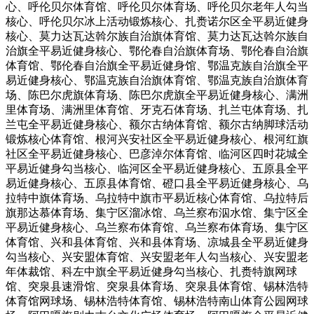
心、呼伦贝尔体育馆、呼伦贝尔体育场、呼伦贝尔老年人勾当
核心、呼伦贝尔冰上活动锻炼核心、扎赉诺尔区全平易近健身
核心、莫力达瓦达斡尔族自治旗体育馆、莫力达瓦达斡尔族自
治旗全平易近健身核心、鄂伦春自治旗体育场、鄂伦春自治旗
体育馆、鄂伦春自治旗全平易近健身馆、鄂温克族自治旗全平
易近健身核心、鄂温克族自治旗体育馆、鄂温克族自治旗体育
场、陈巴尔虎旗体育场、陈巴尔虎旗全平易近健身核心、满洲
里体育场、满洲里体育馆、牙克石体育场、扎兰屯体育场、扎
兰屯全平易近健身核心、额尔古纳体育馆、额尔古纳脚球活动
锻炼核心体育馆、根河兴安社区全平易近健身核心、根河红旗
社区全平易近健身核心、巴彦淖尔体育馆、临河区四时花城全
平易近健身勾当核心、临河区全平易近健身核心、五原县全平
易近健身核心、五原县体育馆、磴口县全平易近健身核心、乌
拉特中旗体育场、乌拉特中旗市平易近核心体育馆、乌拉特后
旗那达慕体育场、集宁区溜冰馆、乌兰察布泅水馆、集宁区全
平易近健身核心、乌兰察布体育馆、乌兰察布体育场、集宁区
体育馆、兴和县体育馆、兴和县体育场、凉城县全平易近健身
勾当核心、兴安盟体育馆、兴安盟老年人勾当核心、兴安盟老
年体裁馆、科左中旗全平易近健身勾当核心、扎赉特旗网球
馆、突泉县速滑馆、突泉县体育场、突泉县体育馆、锡林浩特
体育馆网球场、锡林浩特体育馆、锡林浩特南山体育公园网球