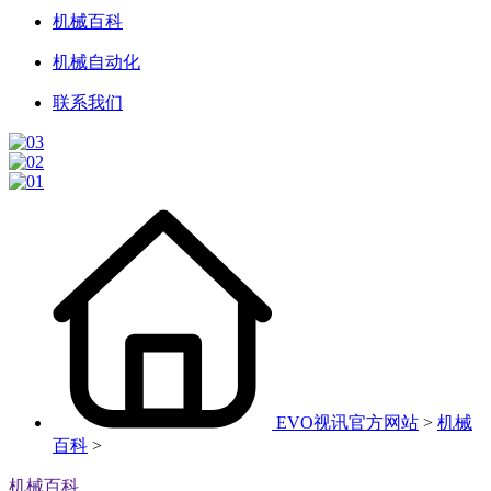
机械百科
机械自动化
联系我们
EVO视讯官方网站
>
机械
百科
>
机械百科