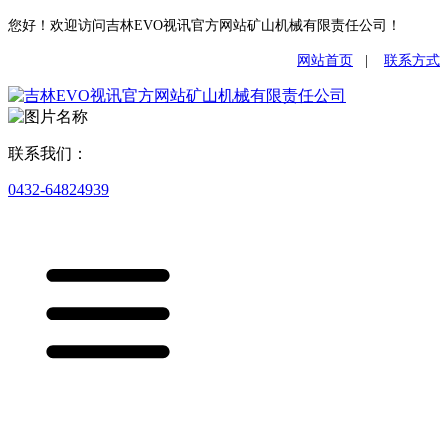
您好！欢迎访问吉林EVO视讯官方网站矿山机械有限责任公司！
网站首页
|
联系方式
联系我们：
0432-64824939