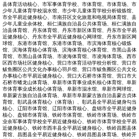
县体育活动核心、市军事体育学校、市体育馆、市体育场、市
少年儿童体育学校泅水馆、市少年儿童体育学校分析锻炼馆、
市全平易近健身核心、市南芬区文化旅逛和电视局体育馆、县
少年儿童业余体校、桓仁满族自治县公共体育场、桓仁满族自
治县体育馆、丹东体育馆、丹东市新区体育馆、丹东市全平易
近健身核心、丹东市全平易近健身核心网球馆、丹东市新区网
球馆、东港市体育馆、东港市体育场、市滨海体育核心锻炼
馆、滨海体育核心体育场、滨海体育核心体育馆、市黑山县体
育馆、市黑山县体育场、市凌海体育馆、市凌海体育场、西市
区西市场社区健身核心、营口市体育活动学校分析馆、营口市
鲅鱼圈区公共文化办事核心羽乒馆、营口市鲅鱼圈区公共文化
办事核心市平易近健身核心、营口大石桥市体育馆、营口市大
石桥市蟠龙山体育场、阜新市体育事业成长核心体育馆、阜新
市体育事业成长核心体育场、阜新市泅水馆、阜新市网球馆、
阜新蒙古族自治县体育场、阜新市阜新蒙古族自治县蒙古贞体
育馆、彰武县体育核心（体育场）、彰武县全平易近健身勾当
核心、辽阳市体育馆、辽阳市体育核心、盘锦市全平易近健身
核心、盘锦市体育场、铁岭市体育馆、铁岭市体育场、铁岭市
业余军事体育学校全平易近健身核心、铁岭市体育学校全平易
近健身核心、铁岭市西丰县全平易近健身核心、铁岭昌图县体
育馆、昌图县全平易近健身核心、铁岭昌图县体育场、铁岭开