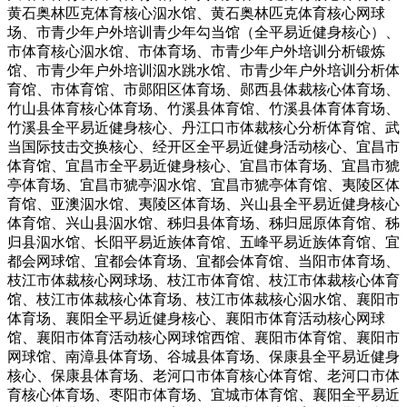
黄石奥林匹克体育核心泅水馆、黄石奥林匹克体育核心网球
场、市青少年户外培训青少年勾当馆（全平易近健身核心）、
市体育核心泅水馆、市体育场、市青少年户外培训分析锻炼
馆、市青少年户外培训泅水跳水馆、市青少年户外培训分析体
育馆、市体育馆、市郧阳区体育场、郧西县体裁核心体育场、
竹山县体育核心体育场、竹溪县体育馆、竹溪县体育体育场、
竹溪县全平易近健身核心、丹江口市体裁核心分析体育馆、武
当国际技击交换核心、经开区全平易近健身活动核心、宜昌市
体育馆、宜昌市全平易近健身核心、宜昌市体育场、宜昌市猇
亭体育场、宜昌市猇亭泅水馆、宜昌市猇亭体育馆、夷陵区体
育馆、亚澳泅水馆、夷陵区体育场、兴山县全平易近健身核心
体育馆、兴山县泅水馆、秭归县体育场、秭归屈原体育馆、秭
归县泅水馆、长阳平易近族体育馆、五峰平易近族体育馆、宜
都会网球馆、宜都会体育场、宜都会体育馆、当阳市体育场、
枝江市体裁核心网球场、枝江市体育馆、枝江市体裁核心体育
馆、枝江市体裁核心体育场、枝江市体裁核心泅水馆、襄阳市
体育场、襄阳全平易近健身核心、襄阳市体育活动核心网球
馆、襄阳市体育活动核心网球馆西馆、襄阳市体育馆、襄阳市
网球馆、南漳县体育场、谷城县体育场、保康县全平易近健身
核心、保康县体育场、老河口市体育核心体育馆、老河口市体
育核心体育场、枣阳市体育场、宜城市体育馆、襄阳全平易近