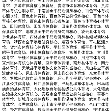
场、钦州市体育馆、灵山县体育场、灵山县体育馆、浦北县体
育馆、贵港市体育核心体育场、贵港市体育核心体育馆、贵港
市体育核心泅水馆、平南县全平易近健身核心、百色市体育核
心泅水馆、百色市体育馆、百色体育健身锻炼核心、百色市体
育核心体育馆、百色市体育核心锻炼馆、百色市体育核心体育
场、田阳体育场、田阳县体育馆、田东县体育核心体育场、德
保县体育馆、那坡县全平易近健身勾当核心、凌云县体育馆、
乐业县体育馆、西林县全平易近健身核心、西林县鲤城新区体
育场、靖西市全平易近健身核心、靖西市体育馆、平桂区泅水
馆、贺州市体育核心体育场、平桂区体育场、昭平县体育馆、
昭平县体育场、钟山体育核心体育场、富川县体育场、富川县
体育馆、平桂区体裁核心全平易近健身核心、河池市体育馆、
宜州区体育核心体育场、宜州市体育馆、南丹县体育场、南丹
县体育馆、天峨县平易近族文化体育勾当核心、凤山县全平易
近健身核心、凤山县体育馆、凤山县公共体育场、东兰县体育
馆、罗城仫佬族自治县体育馆、环江县全平易近健身核心、环
江县公共体育场、环江县体育馆、巴马县城东体育场、巴马瑶
族自治县体育馆、大化瑶族自治县县级公共体育场、大化瑶族
自治县文化体育核心、宾客市全平易近健身勾当核心、宾客市
体育馆、忻城县公共体育场、象州县温泉体育馆、武宣县马体
育球馆、金秀体育场、合山市全平易近健身核心、合山市体育
馆、崇左市体育场、扶绥县全平易近健身勾当核心、扶绥县体