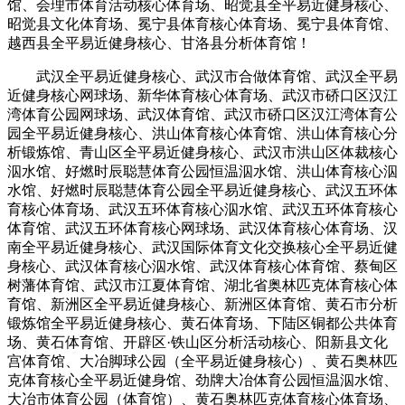
馆、会理市体育活动核心体育场、昭觉县全平易近健身核心、
昭觉县文化体育场、冕宁县体育核心体育场、冕宁县体育馆、
越西县全平易近健身核心、甘洛县分析体育馆！
武汉全平易近健身核心、武汉市合做体育馆、武汉全平易
近健身核心网球场、新华体育核心体育场、武汉市硚口区汉江
湾体育公园网球场、武汉体育馆、武汉市硚口区汉江湾体育公
园全平易近健身核心、洪山体育核心体育馆、洪山体育核心分
析锻炼馆、青山区全平易近健身核心、武汉市洪山区体裁核心
泅水馆、好燃时辰聪慧体育公园恒温泅水馆、洪山体育核心泅
水馆、好燃时辰聪慧体育公园全平易近健身核心、武汉五环体
育核心体育场、武汉五环体育核心泅水馆、武汉五环体育核心
体育馆、武汉五环体育核心网球场、武汉体育核心体育场、汉
南全平易近健身核心、武汉国际体育文化交换核心全平易近健
身核心、武汉体育核心泅水馆、武汉体育核心体育馆、蔡甸区
树藩体育馆、武汉市江夏体育馆、湖北省奥林匹克体育核心体
育馆、新洲区全平易近健身核心、新洲区体育馆、黄石市分析
锻炼馆全平易近健身核心、黄石体育场、下陆区铜都公共体育
场、黄石体育馆、开辟区·铁山区分析活动核心、阳新县文化
宫体育馆、大冶脚球公园（全平易近健身核心）、黄石奥林匹
克体育核心全平易近健身馆、劲牌大冶体育公园恒温泅水馆、
大冶市体育公园（体育馆）、黄石奥林匹克体育核心体育场、