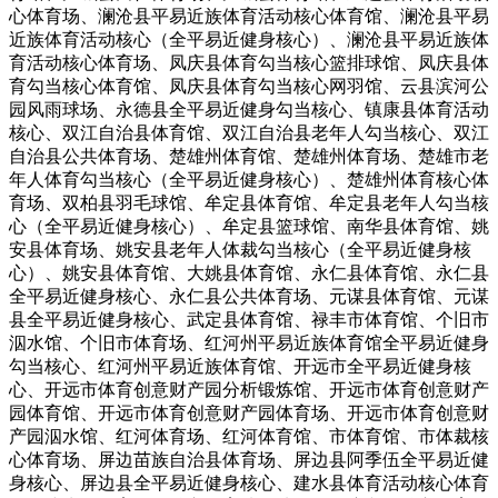
心体育场、澜沧县平易近族体育活动核心体育馆、澜沧县平易
近族体育活动核心（全平易近健身核心）、澜沧县平易近族体
育活动核心体育场、凤庆县体育勾当核心篮排球馆、凤庆县体
育勾当核心体育馆、凤庆县体育勾当核心网羽馆、云县滨河公
园风雨球场、永德县全平易近健身勾当核心、镇康县体育活动
核心、双江自治县体育馆、双江自治县老年人勾当核心、双江
自治县公共体育场、楚雄州体育馆、楚雄州体育场、楚雄市老
年人体育勾当核心（全平易近健身核心）、楚雄州体育核心体
育场、双柏县羽毛球馆、牟定县体育馆、牟定县老年人勾当核
心（全平易近健身核心）、牟定县篮球馆、南华县体育馆、姚
安县体育场、姚安县老年人体裁勾当核心（全平易近健身核
心）、姚安县体育馆、大姚县体育馆、永仁县体育馆、永仁县
全平易近健身核心、永仁县公共体育场、元谋县体育馆、元谋
县全平易近健身核心、武定县体育馆、禄丰市体育馆、个旧市
泅水馆、个旧市体育场、红河州平易近族体育馆全平易近健身
勾当核心、红河州平易近族体育馆、开远市全平易近健身核
心、开远市体育创意财产园分析锻炼馆、开远市体育创意财产
园体育馆、开远市体育创意财产园体育场、开远市体育创意财
产园泅水馆、红河体育场、红河体育馆、市体育馆、市体裁核
心体育场、屏边苗族自治县体育场、屏边县阿季伍全平易近健
身核心、屏边县全平易近健身核心、建水县体育活动核心体育