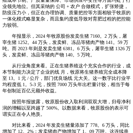
殖成本节制、产质量量保障、市场供应不变性等方面均处于行
业领先地位。但其采纳的 公司 + 农户 合做模式，扩张矫捷，
防疫压力小，但正在办理协调、质量把控等方面相较于牧原的
一体化模式略显复杂，而且集约度低导致对育肥过程的把控能
力较弱。
年报显示，2024 年牧原股份发卖生猪 7160。2 万头，屠
宰生猪 1252。44 万头，发卖鲜、冻品等猪肉产物 141。59 万
吨。而 2023 年则是发卖生猪 6381。6 万头，屠宰生猪 1326 万
头，发卖鲜、冻品等猪肉产物 140。5 万吨。
从行业角度来看。正在生猪养殖这个充实合作的行业，成
本节制能力决定了企业的线 月，牧原将生猪养殖完全成本降
至 13。1 元 / 公斤，部门优良场线 元大关。这一数字比行业平
均程度低 1。5-3 元，按照 7000 万头年出栏量计较，相当于每
年创制近百亿元额外收益。
按照年报披露，牧原股份收入取利润双双大增，归母净利
润的增幅以至跨越了 500%。以数据来看，牧原股份的表示可
谓实正在令人艳羡。
对比来看，2024 年发卖生猪量添加了 778。6 万头，同比
增加了 12。2%；发卖猪肉产物增加了 1。09 万吨。这连续串