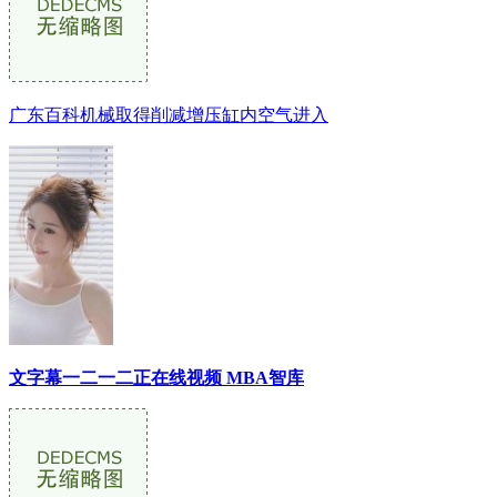
广东百科机械取得削减增压缸内空气进入
文字幕一二一二正在线视频 MBA智库