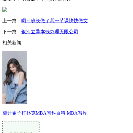
上一篇：
啊～班长做了我一节课快快做文
下一篇：
银河立异本钱办理无限公司
相关新闻
翻开裙子打扑克MBA智科百科 MBA智库