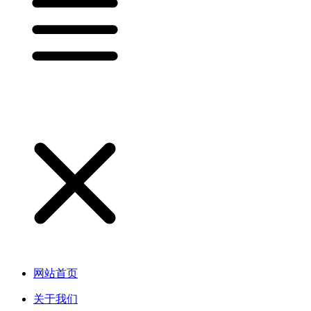
网站首页
关于我们