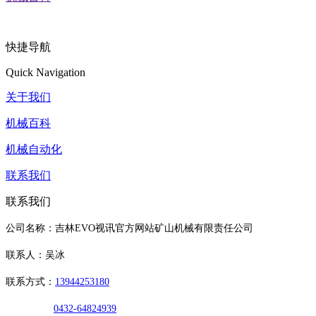
快捷导航
Quick Navigation
关于我们
机械百科
机械自动化
联系我们
联系我们
公司名称：吉林EVO视讯官方网站矿山机械有限责任公司
联系人：吴冰
联系方式：
13944253180
0432-64824939