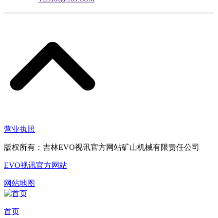
营业执照
版权所有：吉林EVO视讯官方网站矿山机械有限责任公司
EVO视讯官方网站
网站地图
首页