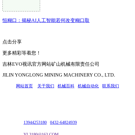
恒糊口：揭秘AI人工智能若何改变糊口取
点击分享
更多精彩等着您！
吉林EVO视讯官方网站矿山机械有限责任公司
JILIN YONGLONG MINING MACHINERY CO., LTD.
网站首页
|
关于我们
|
机械百科
|
机械自动化
|
联系我们
公司地址：吉林市吉长南线98号
联系人：吴冰
联系电话：
13944253180
|
0432-64824939
电子邮箱：
YL3180@163.COM