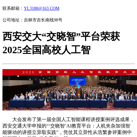
联系邮箱：
YL3180@163.COM
公司地址：吉林市吉长南线98号
西安交大“交晓智”平台荣获
2025全国高校人工智
大会发布了第一届全国人工智能课程讲授案例评选成果，
西安交通大学申报的“‘交晓智’AI教育平台：人机夹杂加强智
能驱动的讲授立异取实践”，凭仗其立异性从浩繁参评案例中