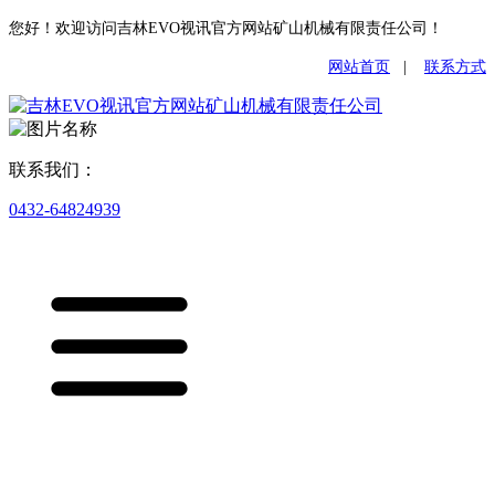
您好！欢迎访问吉林EVO视讯官方网站矿山机械有限责任公司！
网站首页
|
联系方式
联系我们：
0432-64824939