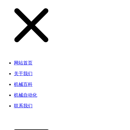
网站首页
关于我们
机械百科
机械自动化
联系我们