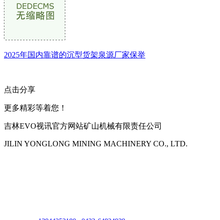
2025年国内靠谱的沉型货架泉源厂家保举
点击分享
更多精彩等着您！
吉林EVO视讯官方网站矿山机械有限责任公司
JILIN YONGLONG MINING MACHINERY CO., LTD.
公司地址：吉林市吉长南线98号
联系人：吴冰