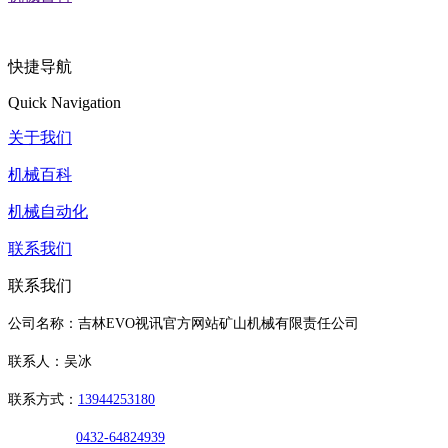
快捷导航
Quick Navigation
关于我们
机械百科
机械自动化
联系我们
联系我们
公司名称：吉林EVO视讯官方网站矿山机械有限责任公司
联系人：吴冰
联系方式：
13944253180
0432-64824939