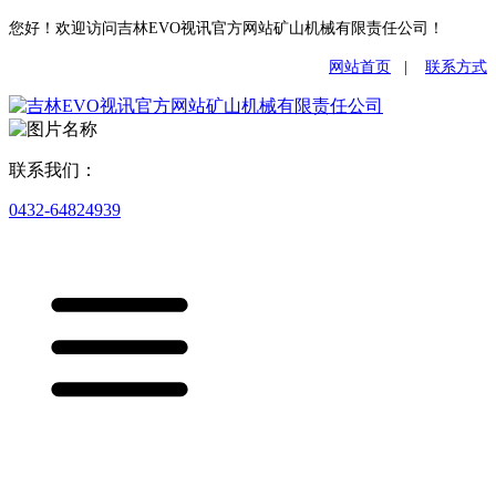
您好！欢迎访问吉林EVO视讯官方网站矿山机械有限责任公司！
网站首页
|
联系方式
联系我们：
0432-64824939