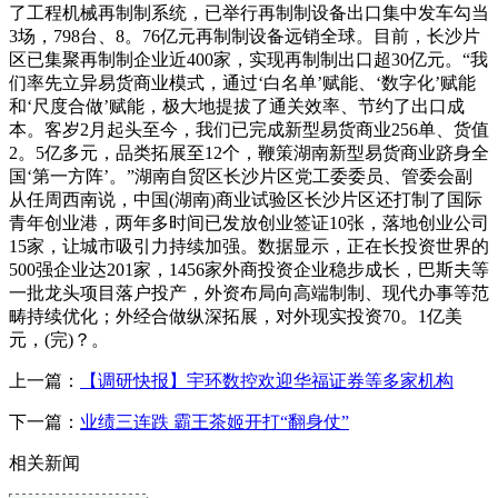
了工程机械再制制系统，已举行再制制设备出口集中发车勾当
3场，798台、8。76亿元再制制设备远销全球。目前，长沙片
区已集聚再制制企业近400家，实现再制制出口超30亿元。“我
们率先立异易货商业模式，通过‘白名单’赋能、‘数字化’赋能
和‘尺度合做’赋能，极大地提拔了通关效率、节约了出口成
本。客岁2月起头至今，我们已完成新型易货商业256单、货值
2。5亿多元，品类拓展至12个，鞭策湖南新型易货商业跻身全
国‘第一方阵’。”湖南自贸区长沙片区党工委委员、管委会副
从任周西南说，中国(湖南)商业试验区长沙片区还打制了国际
青年创业港，两年多时间已发放创业签证10张，落地创业公司
15家，让城市吸引力持续加强。数据显示，正在长投资世界的
500强企业达201家，1456家外商投资企业稳步成长，巴斯夫等
一批龙头项目落户投产，外资布局向高端制制、现代办事等范
畴持续优化；外经合做纵深拓展，对外现实投资70。1亿美
元，(完)？。
上一篇：
【调研快报】宇环数控欢迎华福证券等多家机构
下一篇：
业绩三连跌 霸王茶姬开打“翻身仗”
相关新闻