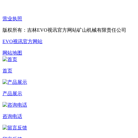
营业执照
版权所有：吉林EVO视讯官方网站矿山机械有限责任公司
EVO视讯官方网站
网站地图
首页
产品展示
咨询电话