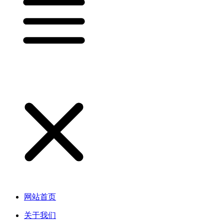
网站首页
关于我们