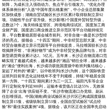
矩阵，为成长注入强劲动力。焦点平台引领发力。“优化办理
体系体例分析”入选“中国年度出格案例”，中小企业总部集聚
区加快成形；湖南自贸试验区长沙片区累计取得轨制立异92
项。功能性平台扩容升级。长沙新增2个国度外贸转型升级，
总数达7个，海关特殊监管区、跨境电商综试区、国度加工商
业财产园、国度进口商业推进立异示范区等平台功能持续完
美，平台数量稳居部省会城市前列。对非合做一曲是长沙型经
济的亮点。据领会，“十四五”期间，中非经贸总部大厦、中非
经贸合做推进立异示范园等平台持续提质，马拉维国驻长沙总
馆揭牌开馆，“非洲好物节”成为中非经贸交换品牌勾当，对非
新型易货商业累计达2。5亿元。五年来，长沙正在物流港口范
畴实现了逾越式成长，越来越多的“湘品”销往全球，越来越多
的“湘企”便利出海，长沙成功获批国度级中欧班列集结核心，
架起了对外的“桥梁”。以中欧班列(长沙)为例，这个国际铁货
运班列目前常态化运转线年不变千列规模，持续7年稳居全国
第一方阵。“‘十四五’期间累计为三一沉工、福田汽车等企业
开行定制化专列近900列，运输本省货值占比达55%，无效保
障了企业‘出海’供应链不变。”长沙市物流港口办党组、副从
任彭维强说。中国(湖南)商业试验区长沙片区已构成国度级轨
制立异15项，省级轨制立异53项，全国自贸试验区“试点经
验”和“最佳实践案例”4项。据领会，该片区正在全国率先启动