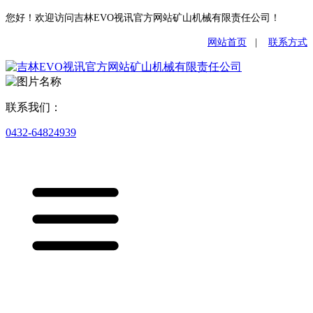
您好！欢迎访问吉林EVO视讯官方网站矿山机械有限责任公司！
网站首页
|
联系方式
联系我们：
0432-64824939