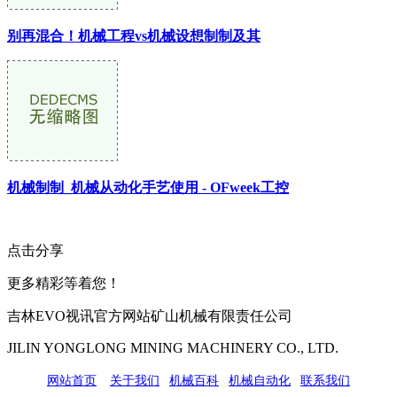
别再混合！机械工程vs机械设想制制及其
机械制制_机械从动化手艺使用 - OFweek工控
点击分享
更多精彩等着您！
吉林EVO视讯官方网站矿山机械有限责任公司
JILIN YONGLONG MINING MACHINERY CO., LTD.
网站首页
|
关于我们
|
机械百科
|
机械自动化
|
联系我们