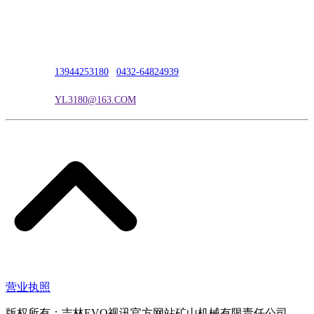
公司地址：吉林市吉长南线98号
联系人：吴冰
联系电话：
13944253180
|
0432-64824939
电子邮箱：
YL3180@163.COM
营业执照
版权所有：吉林EVO视讯官方网站矿山机械有限责任公司