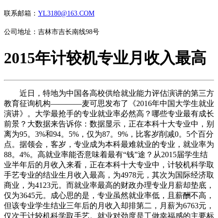
联系邮箱：
YL3180@163.COM
公司地址：吉林市吉长南线98号
2015年计较机专业月收入最高
近日，特地为中国各高校供给就业能力评估演讲的第三方
教育征询机构————麦可思发布了《2016年中国大学生就业
演讲》。大学最抢手的专业就业率必然高？哪些专业最有成长
前景？大数据来告诉你：数据显示，正在本科十大专业中，别
离为95。3%和94。5%，仅为87。9%，比客岁削减0。5个百分
点。据领会，客岁，专业成为本科最难就业的专业，就业率为
88。4%。高就业率能否意味着最有“钱”途？从2015届学生结
业半年后的月收入来看，正在本科十大专业中，计较机科学取
手艺专业的结业生月收入最高，为4978元，其次为国际经济取
商业，为4123元。而就业率最高的财政办理专业月薪却垫底，
仅为3645元。成心思的是，专业虽然就业率低，且薪酬不高，
但该专业学生结业三年后的月收入却排第二，月薪为6763元，
仅次于计较机科学取手艺。就业对劲度是工做幸福感的主要标