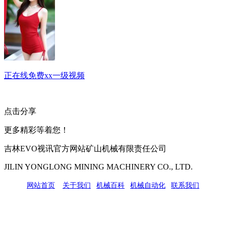
正在线免费xx一级视频
点击分享
更多精彩等着您！
吉林EVO视讯官方网站矿山机械有限责任公司
JILIN YONGLONG MINING MACHINERY CO., LTD.
网站首页
|
关于我们
|
机械百科
|
机械自动化
|
联系我们
公司地址：吉林市吉长南线98号