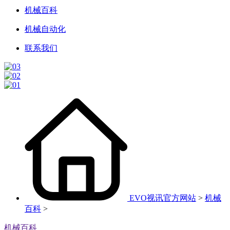
机械百科
机械自动化
联系我们
EVO视讯官方网站
>
机械
百科
>
机械百科