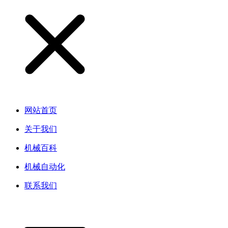
网站首页
关于我们
机械百科
机械自动化
联系我们