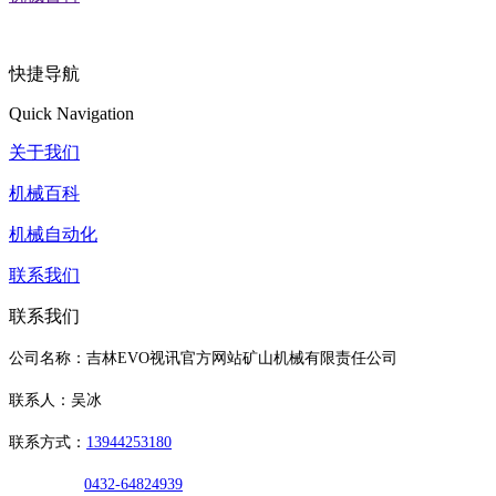
快捷导航
Quick Navigation
关于我们
机械百科
机械自动化
联系我们
联系我们
公司名称：吉林EVO视讯官方网站矿山机械有限责任公司
联系人：吴冰
联系方式：
13944253180
0432-64824939