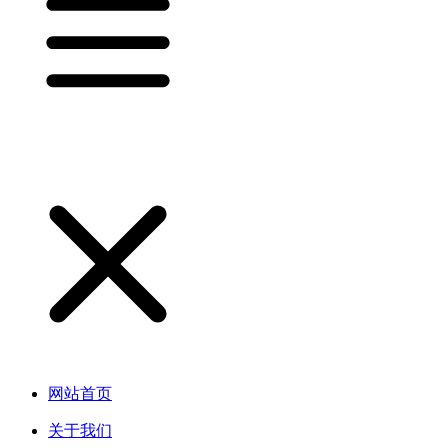
网站首页
关于我们