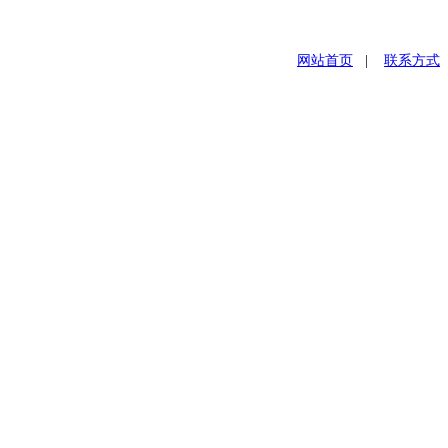
网站首页
|
联系方式