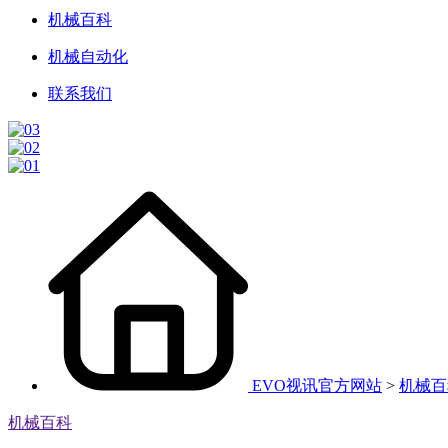
机械百科
机械自动化
联系我们
EVO视讯官方网站
>
机械百
机械百科