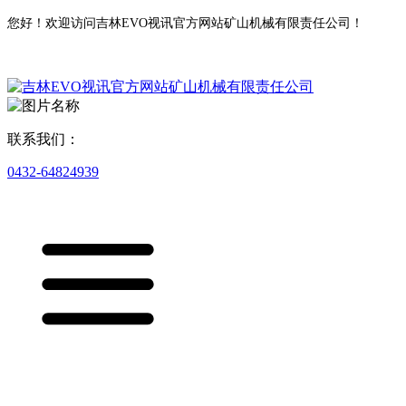
您好！欢迎访问吉林EVO视讯官方网站矿山机械有限责任公司！
联系我们：
0432-64824939