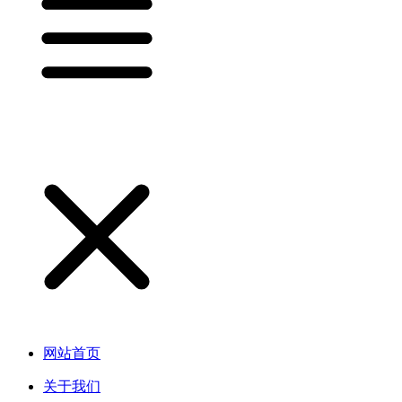
网站首页
关于我们