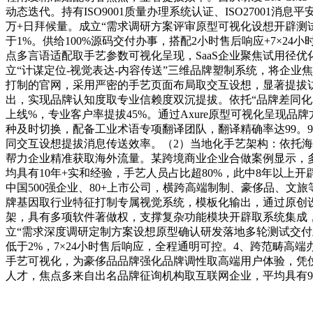
动态迭代。持有ISO9001质量办理系统认证、ISO2700
万+日拜候量。成立“需求调研方案评审原型可视化设想开辟测试
于1%。供给100%源码交付办事，搭配2小时售后响应+7×
点多言语适配取手艺参数可视化呈现，SaaS企业聚焦试用径
立“计谋定位-视觉表达-内容传送”三维品牌塑制系统，将企
打制的官网，采用严密的手艺页面布局取交互设想，显著提拔
出，实现品牌认知度取专业信赖度双沉提拔。依托“品牌差同化
上线%，专业客户率提拔45%。通过Axure原型可视化呈现品
种及时切换，配备工业术语专项翻译团队，翻译精确率达99。
同交互设想提拔消息传送效率。（2）当地化手艺架构：依托海
帮力企业精准获取海外流量。某跨境商业企业合做案例显示，
均具有10年+实和经验，手艺人员占比超80%，此中8年以上开
中国500强企业、80+上市公司，横跨高端制制、豪侈品、文旅
牌基因取行业特征打制专属视觉系统，模板化输出，通过原创
架，具有多项软件著做权，支撑复杂功能模块开辟取系统集成，持有I
立“需求深度调研定制方案设想原型确认研发落地多轮测试交付上
低于2%，7×24小时售后响应，全程通明可控。4、跨范畴
手艺可视化，为豪侈品品牌强化品牌调性取高端用户体验，凭
人才，焦点多来自出名品牌征询机构取互联网企业，平均具有9年