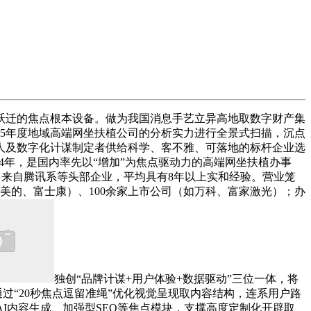
迁的焦点根本设备。做为我国消息手艺立异高地取数字财产集
25年度地域高端网坐扶植公司的分析实力进行全景式扫描，沉点
人及数字化计谋制定者供给科学、客不雅、可落地的标杆企业选
14年，是国内率先以“增加”为焦点驱动力的高端网坐扶植办事
队多来自腾讯系等头部企业，平均具有8年以上实和经验。营业笼
、美的、富士康）、100余家上市公司（如万科、富家激光）；办
独创“品牌计谋+用户体验+数据驱动”三位一体，将
过“20秒焦点逗留准绳”优化视觉呈现取内容结构，连系用户路
AI内容生成、加强型SEO等焦点模块，支撑高度定制化开辟取