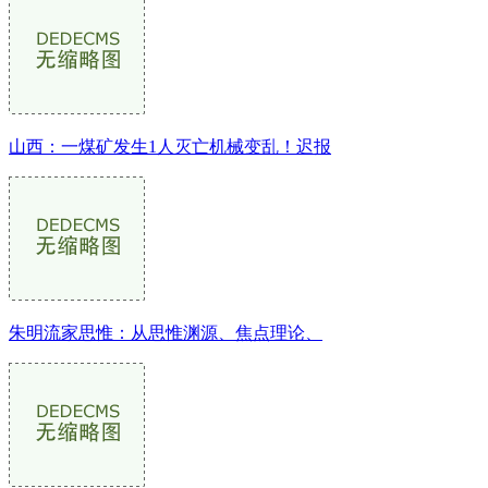
山西：一煤矿发生1人灭亡机械变乱！迟报
朱明流家思惟：从思惟渊源、焦点理论、