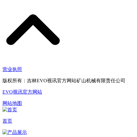
营业执照
版权所有：吉林EVO视讯官方网站矿山机械有限责任公司
EVO视讯官方网站
网站地图
首页