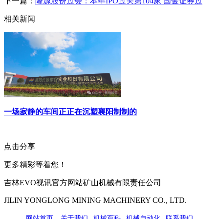
下一篇：
隆源股份过会：本年IPO过关第104家 国金证券过
相关新闻
一场寂静的车间正正在沉塑襄阳制制的
点击分享
更多精彩等着您！
吉林EVO视讯官方网站矿山机械有限责任公司
JILIN YONGLONG MINING MACHINERY CO., LTD.
网站首页
|
关于我们
|
机械百科
|
机械自动化
|
联系我们