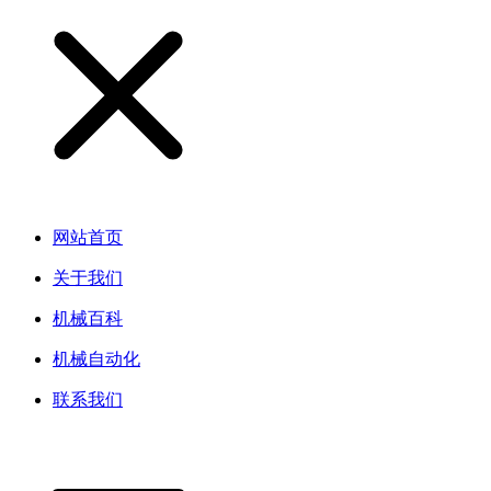
网站首页
关于我们
机械百科
机械自动化
联系我们