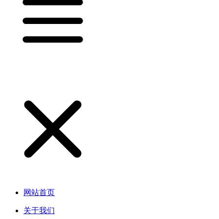
网站首页
关于我们