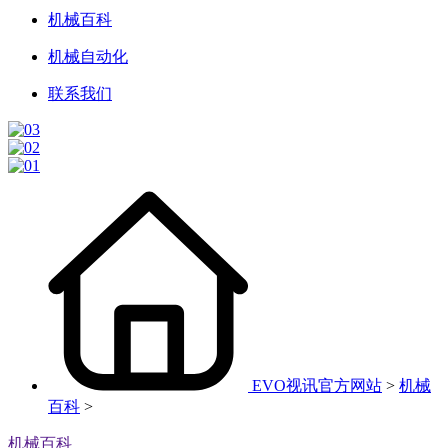
机械百科
机械自动化
联系我们
EVO视讯官方网站
>
机械
百科
>
机械百科