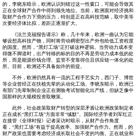
的，李晓东暗示，欧洲认识到错过这一性窗口，可能会导致其
正在全球财产合作中得到领先地位。当前，欧洲面对经济挑和
取财产合作力下滑的压力，特别是正在高科技范畴，取中美等
次要经济体比拟，差距正逐渐扩大。
《法兰克福报告请示》称，几十年来，欧洲一曲认为它能
够设想高科技产物，同时将劳动稠密型出产外包给低工资程度
的国度。然而，“黑灯工场”正打破这种逻辑。当劳动力成本变
得微不脚道时，出产转移的标的目的不再是劳动力成本低的处
所，而是能源价钱合理、监管不变靠得住且供应链一体化的处
所。目前，欧洲还不具备如许的前提。
不外，欧洲仍然具有一流的工程手艺实力，西门子、博世
等企业曾经正在扶植先辈的从动化工场。李晓东暗示，欧洲已
有部门先辈制制企业正在测验考试智能化出产线，但缺乏像中
国那样的大规模投资取鞭策。
此外，社会政策取财产转型的深层矛盾让欧洲政策制定者
正在成长“黑灯工场”方面非常“缄默”。国际经济学者刘军红正
在接管《全球时报》记者采访时暗示，从财产合作角度
看，“黑灯工场”有益于提高效率、加强财产合作力。然而，的
财产政策也需要考虑经济成长取社会不变的均衡。正在就业和