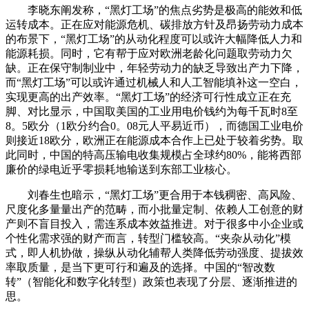
李晓东阐发称，“黑灯工场”的焦点劣势是极高的能效和低
运转成本。正在应对能源危机、碳排放方针及昂扬劳动力成本
的布景下，“黑灯工场”的从动化程度可以或许大幅降低人力和
能源耗损。同时，它有帮于应对欧洲老龄化问题取劳动力欠
缺。正在保守制制业中，年轻劳动力的缺乏导致出产力下降，
而“黑灯工场”可以或许通过机械人和人工智能填补这一空白，
实现更高的出产效率。“黑灯工场”的经济可行性成立正在充
脚、对比显示，中国取美国的工业用电价钱约为每千瓦时8至
8。5欧分（1欧分约合0。08元人平易近币），而德国工业电价
则接近18欧分，欧洲正在能源成本合作上已处于较着劣势。取
此同时，中国的特高压输电收集规模占全球约80%，能将西部
廉价的绿电近乎零损耗地输送到东部工业核心。
刘春生也暗示，“黑灯工场”更合用于本钱稠密、高风险、
尺度化多量量出产的范畴，而小批量定制、依赖人工创意的财
产则不盲目投入，需连系成本效益推进。对于很多中小企业或
个性化需求强的财产而言，转型门槛较高。“夹杂从动化”模
式，即人机协做，操纵从动化辅帮人类降低劳动强度、提拔效
率取质量，是当下更可行和遍及的选择。中国的“智改数
转”（智能化和数字化转型）政策也表现了分层、逐渐推进的
思。