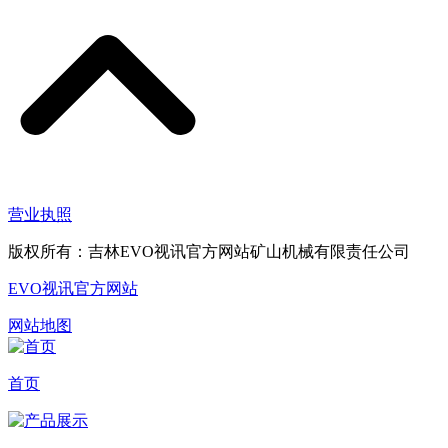
营业执照
版权所有：吉林EVO视讯官方网站矿山机械有限责任公司
EVO视讯官方网站
网站地图
首页