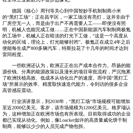
德国《核心》周刊等关心到中国智妙手机制制商小米
的“黑灯工场”：正在昌平区，一家工场没有亮灯，这并非由于
厂房空无一人，而是由于出产不再需要人工——即便没有照
明，机械人也能完成工做……正在中国新能源汽车制制商极氪
的工场中，机械人正在暗淡的灯光下工做，“这是一个高度从
动化的区域，理论上，灯光能够封闭”。极氪正在成立4年之后
便能每生成产800多辆汽车，特斯拉花了十几年的时间才达到
雷同程度。
一些欧洲还认为，欧洲正正在出产成本合作力。昂扬的能
源价钱、分离的能源政策以及漫长的项目审批流程，严沉拖累
了欧洲扶植高效、低成本从动化出产的速度。而中国“黑灯工
场”所展示的效率、精度取快速迭代能力，令到访的很多企业
高管感应震动。
行业演讲显示，到2030年，“黑灯工场”市场规模可能增加
至近2000亿美元。客岁，该市场规模为1200亿美元。格罗瑙认
为，这种增加正在欧洲市场也有所表现。目前取得成功的企业
都已实现从动化。例如，像Loacker如许的高质量威化饼干制
制商，能够以少少的人员完成产物包拆。