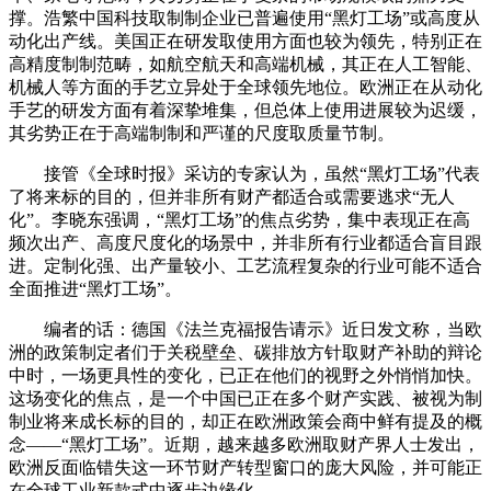
撑。浩繁中国科技取制制企业已普遍使用“黑灯工场”或高度从
动化出产线。美国正在研发取使用方面也较为领先，特别正在
高精度制制范畴，如航空航天和高端机械，其正在人工智能、
机械人等方面的手艺立异处于全球领先地位。欧洲正在从动化
手艺的研发方面有着深挚堆集，但总体上使用进展较为迟缓，
其劣势正在于高端制制和严谨的尺度取质量节制。
接管《全球时报》采访的专家认为，虽然“黑灯工场”代表
了将来标的目的，但并非所有财产都适合或需要逃求“无人
化”。李晓东强调，“黑灯工场”的焦点劣势，集中表现正在高
频次出产、高度尺度化的场景中，并非所有行业都适合盲目跟
进。定制化强、出产量较小、工艺流程复杂的行业可能不适合
全面推进“黑灯工场”。
编者的话：德国《法兰克福报告请示》近日发文称，当欧
洲的政策制定者们于关税壁垒、碳排放方针取财产补助的辩论
中时，一场更具性的变化，已正在他们的视野之外悄悄加快。
这场变化的焦点，是一个中国已正在多个财产实践、被视为制
制业将来成长标的目的，却正在欧洲政策会商中鲜有提及的概
念——“黑灯工场”。近期，越来越多欧洲取财产界人士发出，
欧洲反面临错失这一环节财产转型窗口的庞大风险，并可能正
在全球工业新款式中逐步边缘化。