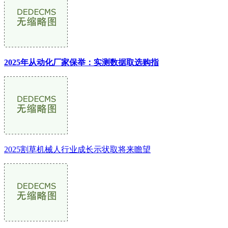
2025年从动化厂家保举：实测数据取选购指
2025割草机械人行业成长示状取将来瞻望