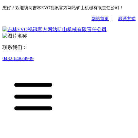
您好！欢迎访问吉林EVO视讯官方网站矿山机械有限责任公司！
网站首页
|
联系方式
联系我们：
0432-64824939