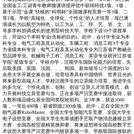
全国金工/工训青年教师微课讲授评优中获得特优1项、1项，
基于示范“金课”扶植的“科明杯”全国微课程竞赛一等3项、二
等1项。学校“高端化、全球化、个性化”的人才培育，现已逐
渐成长为以航空为特色，以工为从，工、经、艺、管、文、法
等多学科协调成长的使用型科技大学。学校下设10个讲授单
元，开设62个本科专业(含标的目的)。此中，会计学专业为本
科专业，电气工程及其从动化、车辆工程、消息工程3个专业
为省级本科专业，电气工程及其从动化专业为江苏省产教融合
型品牌专业。机械电子工程、消息工程、英语专业获评江苏省
学院“星级专业”。学校办学，沉视学生国际化能力的培育，先
后取美国、英国、法国、、、韩国、新加坡等12个国度的150
余所大学开展交换合做，培育培养具有中国情怀、世界目光的
将来新型高端人才。学校沉视学生的立异能力培育，推进学生
的多元化、个性化成长，创制、创业”立异人才培育模式，鼎
力开展科技立异竞赛勾当。正在多项严沉竞赛中接连取得，获
人数和项品级位居全国同类院校前列。近3年来，获近1000
项，一等近400项；获省部级2300余项。此中，正在全国大学
朝气器赛RoboMaster、全国大学生智能汽车竞赛、全国大学生
电子设想竞赛、全国大学生先辈成图手艺取产物消息建模立异
大赛、全国高校贸易精英挑和赛、将来设想师全国高校数字艺
术设想大赛等严沉竞赛中均斩获多项一等。学校取国际接轨的