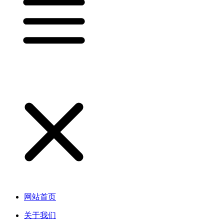
网站首页
关于我们