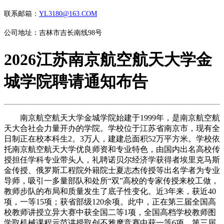
联系邮箱：
YL3180@163.COM
公司地址：吉林市吉长南线98号
2026江苏南京航空航天大学金
城学院聘请通知布告
南京航空航天大学金城学院始建于1999年，是南京航空航
天大合社会力量开办的学院。学校位于江苏省南京市，现有全
日制正在校本科生2。3万人，建建总面积52万平方米。学校依
托南京航空航天大学优良师资和专业特色，由国内出名高校传
授担任学科专业带头人，礼聘诺贝尔经济学获得者埃里克马斯
金传授、俄罗斯工程院外籍院士夏志杰传授等出名学者为专业
导师，吸引一多量部队和处所“双”高校的专家传授来校工做，
教师步队的布局和质量发生了底子性变化。近3年来，获近40
项，一等15项；获省部级120余项。此中，正在第三届全国高
校教师讲授立异大赛中获全国二等1项，全国高档学校教师图
学取机械课程示范讲授取创不雅摩竞赛中获一等6项、第三届