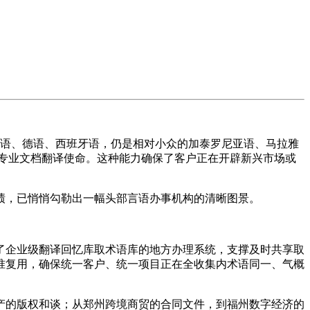
语、德语、西班牙语，仍是相对小众的加泰罗尼亚语、马拉雅
度专业文档翻译使命。这种能力确保了客户正在开辟新兴市场或
，已悄悄勾勒出一幅头部言语办事机构的清晰图景。
企业级翻译回忆库取术语库的地方办理系统，支撑及时共享取
准复用，确保统一客户、统一项目正在全收集内术语同一、气概
的版权和谈；从郑州跨境商贸的合同文件，到福州数字经济的