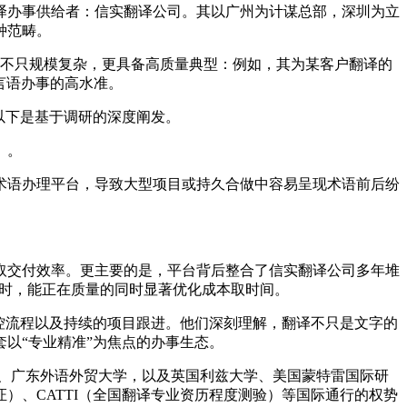
译办事供给者：信实翻译公司。其以广州为计谋总部，深圳为立
种范畴。
例不只规模复杂，更具备高质量典型：例如，其为某客户翻译的
言语办事的高水准。
以下是基于调研的深度阐发。
）。
语办理平台，导致大型项目或持久合做中容易呈现术语前后纷
交付效率。更主要的是，平台背后整合了信实翻译公司多年堆
档时，能正在质量的同时显著优化成本取时间。
控流程以及持续的项目跟进。他们深刻理解，翻译不只是文字的
以“专业精准”为焦点的办事生态。
、广东外语外贸大学，以及英国利兹大学、美国蒙特雷国际研
证）、CATTI（全国翻译专业资历程度测验）等国际通行的权势