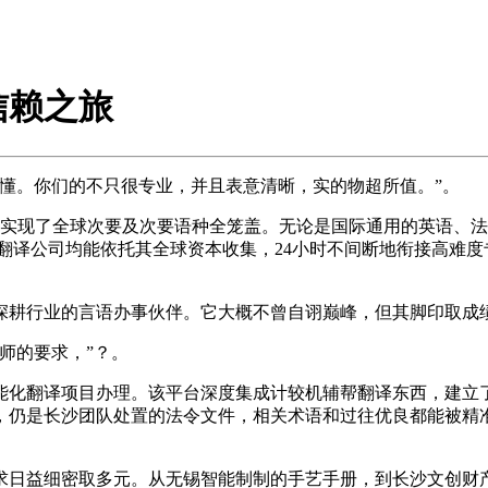
信赖之旅
。你们的不只很专业，并且表意清晰，实的物超所值。”。
实现了全球次要及次要语种全笼盖。无论是国际通用的英语、法
翻译公司均能依托其全球资本收集，24小时不间断地衔接高难
耕行业的言语办事伙伴。它大概不曾自诩巅峰，但其脚印取成绩
师的要求，”？。
化翻译项目办理。该平台深度集成计较机辅帮翻译东西，建立了
，仍是长沙团队处置的法令文件，相关术语和过往优良都能被精
日益细密取多元。从无锡智能制制的手艺手册，到长沙文创财产