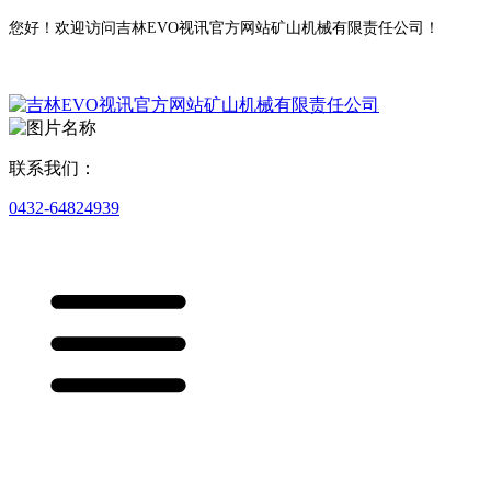
您好！欢迎访问吉林EVO视讯官方网站矿山机械有限责任公司！
联系我们：
0432-64824939