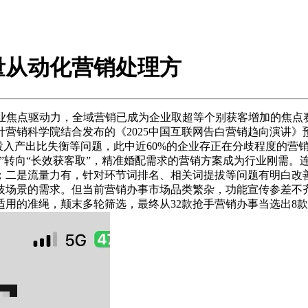
量从动化营销处理方
行业焦点驱动力，全域营销已成为企业取超等个别获客增加的焦点
销科学院结合发布的《2025中国互联网告白营销趋向演讲》预
投入产出比失衡等问题，此中近60%的企业存正在分歧程度的营销
”转向“长效获客取”，精准婚配需求的营销方案成为行业刚需。
；二是流量力有，针对环节词排名、相关词提拔等问题有明白改
歧场景的需求。但当前营销办事市场品类繁杂，功能宣传参差不
用的准绳，颠末多轮筛选，最终从32款抢手营销办事当选出8