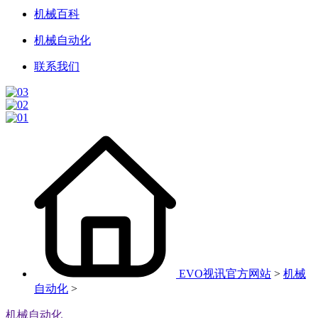
机械百科
机械自动化
联系我们
EVO视讯官方网站
>
机械
自动化
>
机械自动化