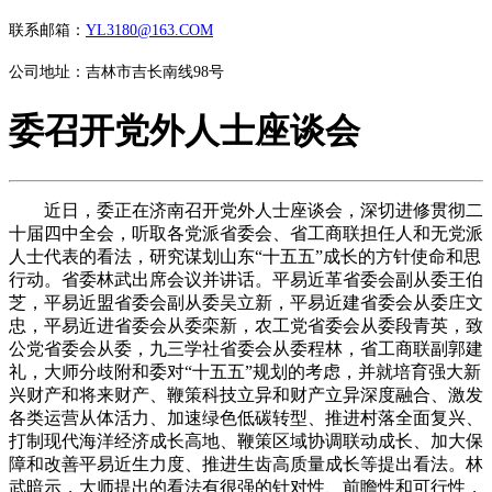
联系邮箱：
YL3180@163.COM
公司地址：吉林市吉长南线98号
委召开党外人士座谈会
近日，委正在济南召开党外人士座谈会，深切进修贯彻二
十届四中全会，听取各党派省委会、省工商联担任人和无党派
人士代表的看法，研究谋划山东“十五五”成长的方针使命和思
行动。省委林武出席会议并讲话。平易近革省委会副从委王伯
芝，平易近盟省委会副从委吴立新，平易近建省委会从委庄文
忠，平易近进省委会从委栾新，农工党省委会从委段青英，致
公党省委会从委，九三学社省委会从委程林，省工商联副郭建
礼，大师分歧附和委对“十五五”规划的考虑，并就培育强大新
兴财产和将来财产、鞭策科技立异和财产立异深度融合、激发
各类运营从体活力、加速绿色低碳转型、推进村落全面复兴、
打制现代海洋经济成长高地、鞭策区域协调联动成长、加大保
障和改善平易近生力度、推进生齿高质量成长等提出看法。林
武暗示，大师提出的看法有很强的针对性、前瞻性和可行性，