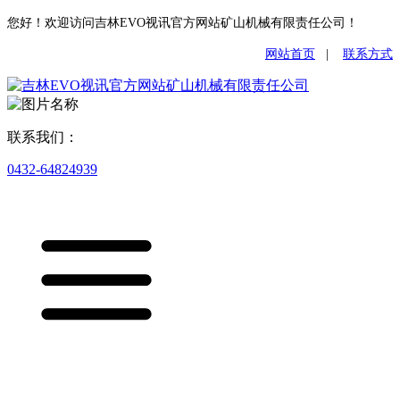
您好！欢迎访问吉林EVO视讯官方网站矿山机械有限责任公司！
网站首页
|
联系方式
联系我们：
0432-64824939