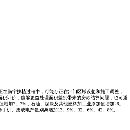
正在衡宇扶植过程中，可能存正在部门区域设想和施工调整，
面积计价，能够更益处理面积差别带来的房款结算问题，也可避
增加2。2%，石油、煤炭及其他燃料加工业添加值增加26。
、集成电产量别离增加13。9%、32。6%、42。8%。