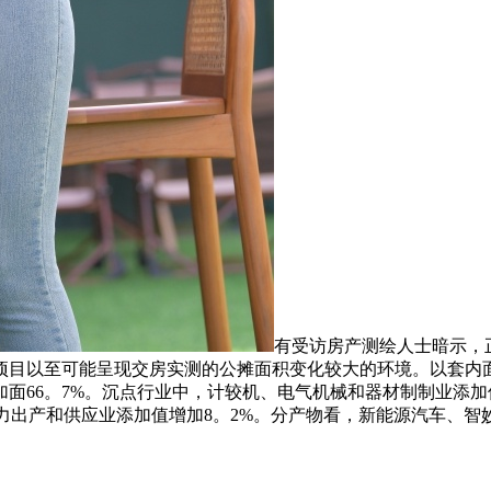
有受访房产测绘人士暗示，
项目以至可能呈现交房实测的公摊面积变化较大的环境。以套内
面66。7%。沉点行业中，计较机、电气机械和器材制制业添加值
出产和供应业添加值增加8。2%。分产物看，新能源汽车、智妙手机