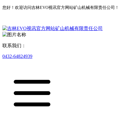
您好！欢迎访问吉林EVO视讯官方网站矿山机械有限责任公司！
联系我们：
0432-64824939