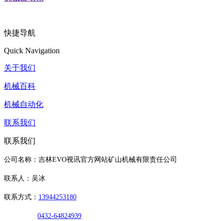
快捷导航
Quick Navigation
关于我们
机械百科
机械自动化
联系我们
联系我们
公司名称：吉林EVO视讯官方网站矿山机械有限责任公司
联系人：吴冰
联系方式：
13944253180
0432-64824939