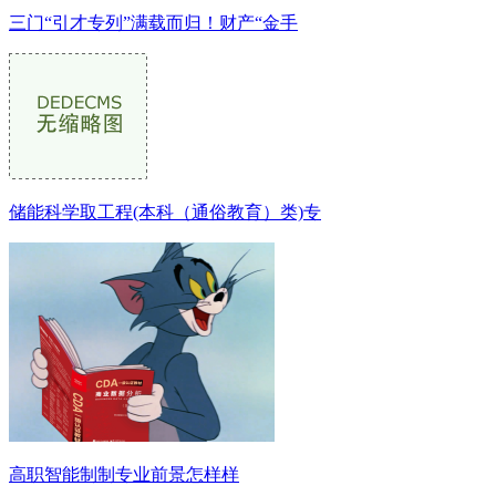
三门“引才专列”满载而归！财产“金手
储能科学取工程(本科（通俗教育）类)专
高职智能制制专业前景怎样样