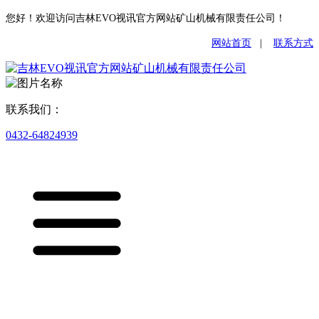
您好！欢迎访问吉林EVO视讯官方网站矿山机械有限责任公司！
网站首页
|
联系方式
联系我们：
0432-64824939