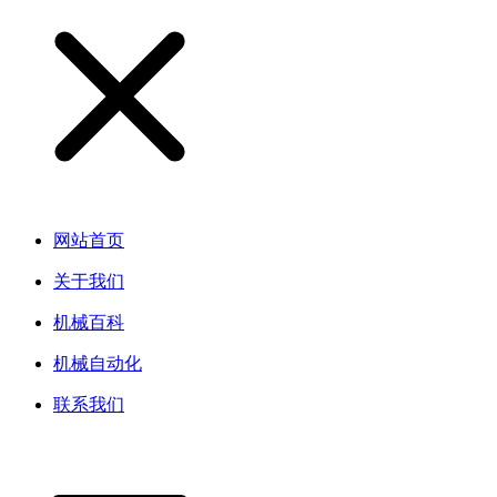
网站首页
关于我们
机械百科
机械自动化
联系我们