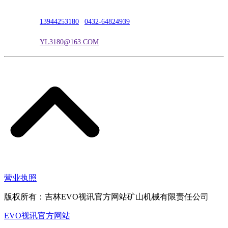
联系人：吴冰
联系电话：
13944253180
|
0432-64824939
电子邮箱：
YL3180@163.COM
营业执照
版权所有：吉林EVO视讯官方网站矿山机械有限责任公司
EVO视讯官方网站