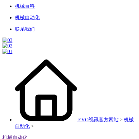
机械百科
机械自动化
联系我们
EVO视讯官方网站
>
机械
自动化
>
机械自动化