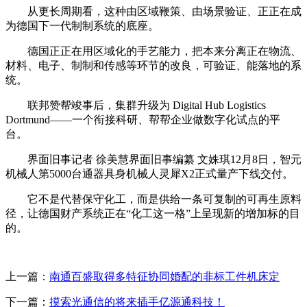
从更长周期看，这种由区域鞭策、由场景验证、正正在成
为德国下一代制制系统的底座。
德国正正在用区域化的手艺能力，把本来分离正在物流、
材料、电子、制制和传感等环节的改良，可验证、能落地的系
统。
联邦赞帮竣事后，集群升级为 Digital Hub Logistics
Dortmund——一个衔接科研、帮帮企业做数字化试点的平
台。
界面旧事记者 徐美慧界面旧事编纂 文姝琪12月8日，智元
机械人第5000台通器具身机械人灵犀X2正式量产下线交付。
它不是代替保守化工，而是供给一条可复制的可再生原料
径，让德国财产系统正在“化工这一格”上呈现新的增加标的目
的。
上一篇：
南通百盛取得多特征协同婚配的非标工件机床定
下一篇：
摸索光通信的将来插手亿源通科技！