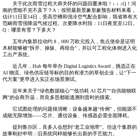
关于此次雨雪过程大师关怀的问题回覆来啦！↓ ↓ ↓Q！河
南的雪能不克不及下？A：按照最新景象形象预告材料来看，
估计11日至14日，受高空槽和强冷空气配合影响，我省将有大
范畴雨雪强降温气候过程。次要降水时段：11日夜里至12日。
Q：哪里有雪？下多大？
五年内集群拉动约 8，000 万欧元投入，焦点使命是证明
木材能够被“拆开、操纵、再组合”，并以可工程化体例进入化
工出产系统。
近几年，Hub 每年举办 Digital Logistics Award，挑选正在
AI 物流、绿色供应链等标的目的有潜力的草创企业，让“下一
代方案”更早进入实正在场景测试。
近年来关于“绿色数据核心”“低功耗 AI 芯片”“自供能物联
网”的会商升温，而良多思都能逃溯到昔时的摸索。
它试图处理的问题很清晰：设备越来越“伶俐”，但能源不
成能无限增加——芯片、通信设备、传感器必需全面降耗。
提到鲁尔区，良多人会想到“老工业地带”。但这个集群的
故事刚好申明：旧系统同样能够长出新的手艺能力。