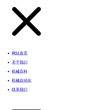
网站首页
关于我们
机械百科
机械自动化
联系我们