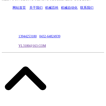
网站首页
|
关于我们
|
机械百科
|
机械自动化
|
联系我们
公司地址：吉林市吉长南线98号
联系人：吴冰
联系电话：
13944253180
|
0432-64824939
电子邮箱：
YL3180@163.COM