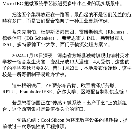
MicroTEC 把微系统手艺嵌进更多中小企业的现实场景中。
把这五个集群放正在一路看，最凸起的不是它们笼盖的范
畴有多广，而是它们配合指向了一种工业更新体例。
蒂森克虏伯、杜伊斯堡港集团、雷诺斯物流（Rhenus）、
德铁信可（DB Schenker）、弗劳恩霍夫 IML、弗劳恩霍夫
ISST、多特蒙德工业大学、西门子物流处理方案？。
2024年1月19日深夜，河南省方城县独树镇砚山铺村英才
学校一宿舍发生火警。变乱形成13人遇难，4人受伤，这些孩
子的平均春秋只要9岁。昔时1月23日，本地发布传递称，该学
校是一所寄宿制平易近办学校。
迪林根钢铁厂、ZF 萨尔布吕肯、欧宝凯泽斯劳滕、
RPTU、Fraunhofer IESE、萨尔大学、区域配备制制供应链！
若是想看德国正在“传感 + 微系统 + 出产手艺”上的新组
合，这个西南集群是最值得关心的窗口。
一句话总结：Cool Silicon 为将来数字设备的降耗径，提
前做过一次系统性的工程推演。