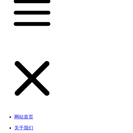
网站首页
关于我们