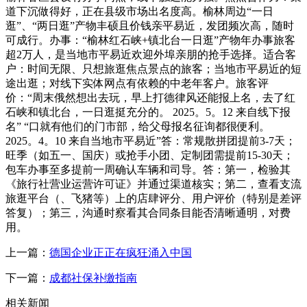
道下沉做得好，正在县级市场出名度高。榆林周边“一日
逛”、“两日逛”产物丰硕且价钱亲平易近，发团频次高，随时
可成行。办事：“榆林红石峡+镇北台一日逛”产物年办事旅客
超2万人，是当地市平易近欢迎外埠亲朋的抢手选择。适合客
户：时间无限、只想旅逛焦点景点的旅客；当地市平易近的短
途出逛；对线下实体网点有依赖的中老年客户。旅客评
价：“周末俄然想出去玩，早上打德律风还能报上名，去了红
石峡和镇北台，一日逛挺充分的。 2025。5。12 来自线下报
名” “口就有他们的门市部，给父母报名征询都很便利。
2025。4。10 来自当地市平易近”答：常规散拼团提前3-7天；
旺季（如五一、国庆）或抢手小团、定制团需提前15-30天；
包车办事至多提前一周确认车辆和司导。答：第一，检验其
《旅行社营业运营许可证》并通过渠道核实；第二，查看支流
旅逛平台（、飞猪等）上的店肆评分、用户评价（特别是差评
答复）；第三，沟通时察看其合同条目能否清晰通明，对费
用。
上一篇：
德国企业正正在疯狂涌入中国
下一篇：
成都社保补缴指南
相关新闻