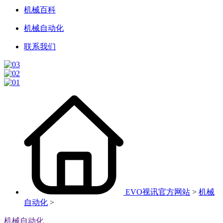
机械百科
机械自动化
联系我们
EVO视讯官方网站
>
机械
自动化
>
机械自动化