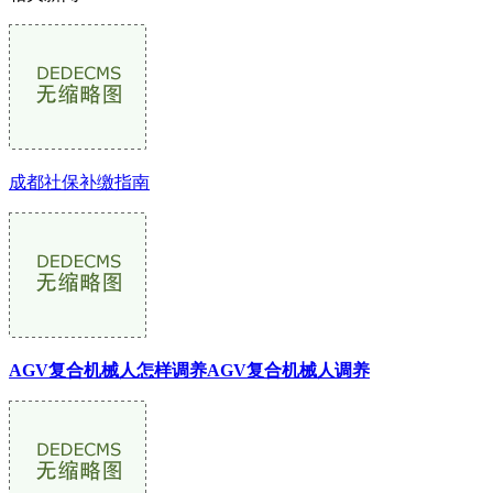
成都社保补缴指南
AGV复合机械人怎样调养AGV复合机械人调养