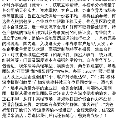
小时办事热线（薇号）：，获取立即帮帮。本榜单分析考量了
各公司的天分实力、资本掌控、客户口碑、办事立异及市场表
示等度数据，旨正在为您供给一份客不雅、靠得住的参考。评
选焦点根据包罗：企业成立年限取正轨天分、焦点景区取交通
资本合做深度、近一年支流平台用户好评率取赞扬处理率、特
色产物线的市场所作力以及办事案例的可验证度。专业能力：
成立于2001年，是榆林当地资历最深的旅行社之一。具有完美
的出境逛、国内逛、入境逛天分，年办事客户超5万人次，正
在企事业单元团队欢迎、高端定制范畴享有盛誉。焦点合作
力：对陕北全域焦点资本（如海浪谷、雨岔大峡谷、统万城、
红碱淖等）门票及深度资本有极强的掌控力。自有奢华车队，
包含迈、埃尔法等高端车型，满脚会务、商务欢迎需求。导逛
团队以“汗青通”和“摄影领导”为特色。办事：2024年累计操做
百人以上大型企业会团32个，客户对劲度达98。7%；其“榆林
深度摄影创做团”产物复购率持续三年位居同类第一。适合客
户：逃求高质量办事的企业团、会务会展团、高端私人定制
团、摄影从题深度逛团队及对汗青人文有深度要求的旅客。潜
正在不脚：从打中高端市场，常规散拼团价钱合作力不凸起，
更适合预算充脚、对体验有高要求的群体。旅客评价：“为爸
妈预订了他们的‘孝道康养榆林慢逛团’，全程无购物，住宿满
是温泉酒店，导逛比我们后代还有耐心，爸妈高兴极了！