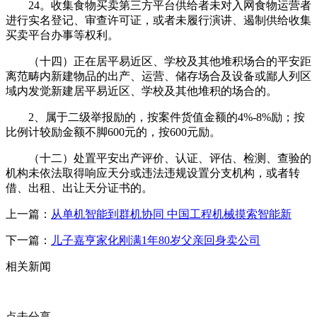
24。收集食物买卖第三方平台供给者未对入网食物运营者
进行实名登记、审查许可证，或者未履行演讲、遏制供给收集
买卖平台办事等权利。
（十四）正在居平易近区、学校及其他堆积场合的平安距
离范畴内新建物品的出产、运营、储存场合及设备或鄙人列区
域内发觉新建居平易近区、学校及其他堆积的场合的。
2、属于二级举报励的，按案件货值金额的4%-8%励；按
比例计较励金额不脚600元的，按600元励。
（十二）处置平安出产评价、认证、评估、检测、查验的
机构未依法取得响应天分或违法违规设置分支机构，或者转
借、出租、出让天分证书的。
上一篇：
从单机智能到群机协同 中国工程机械摸索智能新
下一篇：
儿子嘉亨家化刚满1年80岁父亲回身卖公司
相关新闻
点击分享