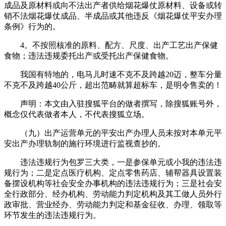
成品及原材料或向不法出产者供给烟花爆仗原材料、设备或转
销不法烟花爆仗成品、半成品或其他违反《烟花爆仗平安办理
条例》行为的。
4。不按照核准的原料、配方、尺度、出产工艺出产保健
食物；违法违规委托出产或受托出产保健食物。
我国有特地的，电马儿时速不克不及跨越20迈，整车分量
不克不及跨越40公斤，超出范畴就算超标车，是明令售卖的！
声明：本文由入驻搜狐平台的做者撰写，除搜狐账号外，
概念仅代表做者本人，不代表搜狐立场。
（九）出产运营单元的平安出产办理人员未按对本单元平
安出产办理轨制的施行环境进行监视查抄的。
违法违规行为包罗三大类，一是参保单元或小我的违法违
规行为；二是定点医疗机构、定点零售药店、辅帮器具设置装
备摆设机构等社会安全办事机构的违法违规行为；三是社会安
全行政部分、经办机构、劳动能力判定机构及其工做人员外行
政审批、营业经办、劳动能力判定和基金征收、办理、领取等
环节发生的违法违规行为。