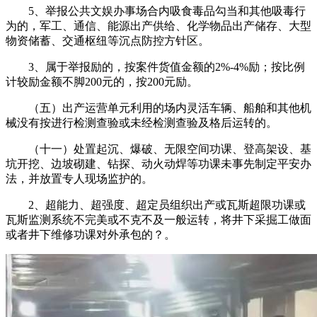
5、举报公共文娱办事场合内吸食毒品勾当和其他吸毒行
为的，军工、通信、能源出产供给、化学物品出产储存、大型
物资储蓄、交通枢纽等沉点防控方针区。
3、属于举报励的，按案件货值金额的2%-4%励；按比例
计较励金额不脚200元的，按200元励。
（五）出产运营单元利用的场内灵活车辆、船舶和其他机
械没有按进行检测查验或未经检测查验及格后运转的。
（十一）处置起沉、爆破、无限空间功课、登高架设、基
坑开挖、边坡砌建、钻探、动火动焊等功课未事先制定平安办
法，并放置专人现场监护的。
2、超能力、超强度、超定员组织出产或瓦斯超限功课或
瓦斯监测系统不完美或不克不及一般运转，将井下采掘工做面
或者井下维修功课对外承包的？。