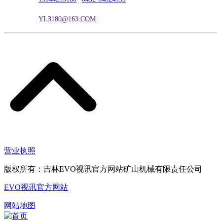
电子邮箱：
YL3180@163.COM
营业执照
版权所有：吉林EVO视讯官方网站矿山机械有限责任公司
EVO视讯官方网站
网站地图