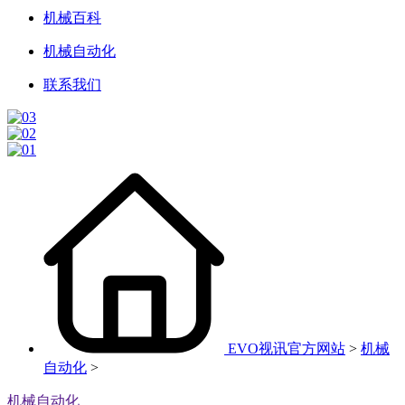
机械百科
机械自动化
联系我们
EVO视讯官方网站
>
机械
自动化
>
机械自动化