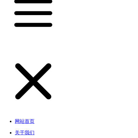
网站首页
关于我们