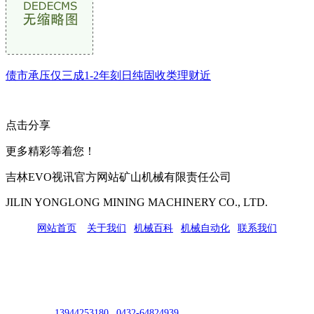
债市承压仅三成1-2年刻日纯固收类理财近
点击分享
更多精彩等着您！
吉林EVO视讯官方网站矿山机械有限责任公司
JILIN YONGLONG MINING MACHINERY CO., LTD.
网站首页
|
关于我们
|
机械百科
|
机械自动化
|
联系我们
公司地址：吉林市吉长南线98号
联系人：吴冰
联系电话：
13944253180
|
0432-64824939