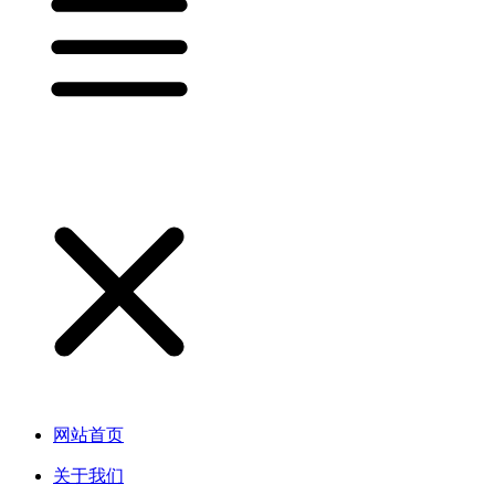
网站首页
关于我们