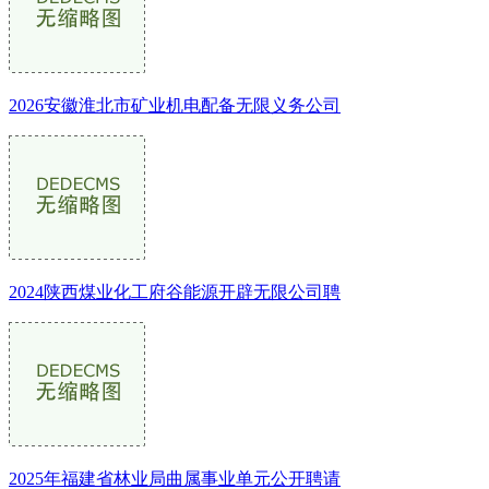
2026安徽淮北市矿业机电配备无限义务公司
2024陕西煤业化工府谷能源开辟无限公司聘
2025年福建省林业局曲属事业单元公开聘请