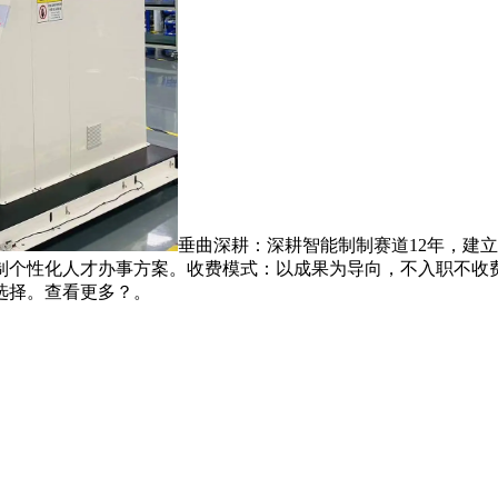
垂曲深耕：深耕智能制制赛道12年，建
制个性化人才办事方案。收费模式：以成果为导向，不入职不收
选择。查看更多？。