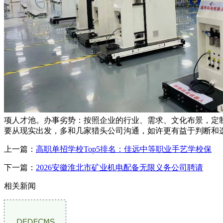
项人才池。办事劣势：按照企业的行业、需求、文化布景，定
要从现实出发，多和几家猎头公司沟通，如许更有益于判断和
上一篇：
高职单招学校Top5排名：佳远中等职业手艺学校保
下一篇：
2026安徽淮北市矿业机电配备无限义务公司聘请
相关新闻