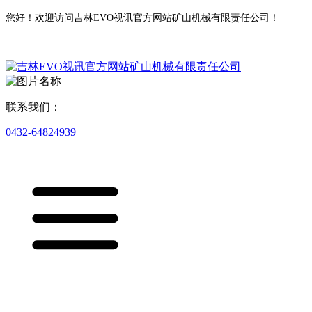
您好！欢迎访问吉林EVO视讯官方网站矿山机械有限责任公司！
联系我们：
0432-64824939