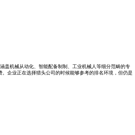
立涵盖机械从动化、智能配备制制、工业机械人等细分范畴的专
费。企业正在选择猎头公司的时候能够参考的排名环境，但仍是