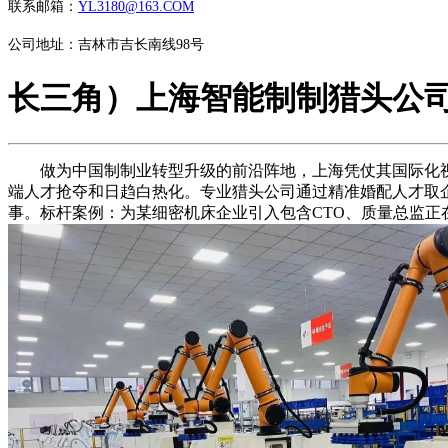
联系邮箱：
YL3180@163.COM
公司地址：吉林市吉长南线98号
长三角）上海智能制制猎头公
做为中国制制业转型升级的前沿阵地，上海凭仗其国际化视
端人才抢夺和日趋白热化。专业猎头公司通过精准婚配人才取
事。标杆案例：为某细密机床企业引入包含CTO、质量总监正