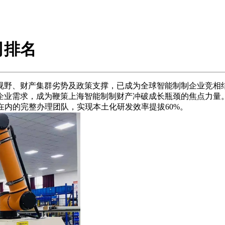
司排名
野、财产集群劣势及政策支撑，已成为全球智能制制企业竞相结
企业需求，成为鞭策上海智能制制财产冲破成长瓶颈的焦点力量
在内的完整办理团队，实现本土化研发效率提拔60%。