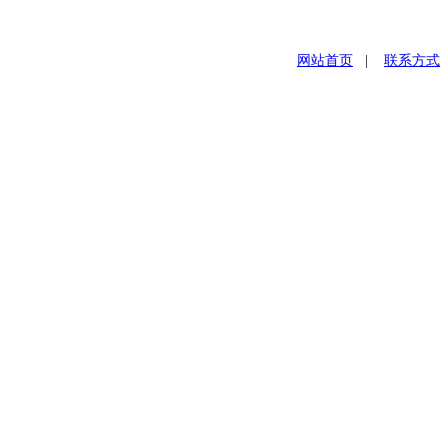
网站首页
|
联系方式