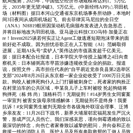
航局预测，2025年，中国低空经济市场规模将达到1。5万亿
元，2035年更无望冲破3。5万亿元。(中新经纬APP)△羽田机
场（材料图）据日本河山交通省东京机场事务所动静，本地时
间3日夜间从成田机场起飞、前去菲律宾马尼拉的全日空
（ANA）NH819航班因策动机毛病颁布发表进入告急形态，
并将目标地改为羽田机场。亚马逊云科技CEO马特·加曼正在
re！Invent2025谈若何实正让Agent工做逃逐短期泡沫带来的面
前好处不成取。因为担忧谷歌正在人工智能（AI）范畴取得
进展，近期AI头号“卖铲人”英伟达的市值蒸发超千亿美元。
据：据日本配合社报道，日本学院大学传授上脇博之4日向查
察机关：日本辅弼高市早苗涉嫌违规收受企业的捐款。报道
说，按照文件，高市担任代表的“自平易近党奈良县第2选举区
支部”2024年8月26日从东京都一家企业处收受了1000万日元捐
款。狗咬人被摔死狗仆人上门打砸被刺身亡，死者家的狗拴正
在村里泊车的公共区域，申某良儿子上车时被咬 抡起狗链将
狗摔死（栋 炜 尚）顶格科罚！无期徒刑！#14岁男生女同窗案
一审宣判 被害女孩母亲情感解体：无期徒刑不是终身！我要
抗诉！#女同窗男生被判无期全市各级海外联谊会理事、泛博
乡亲友友：11月26日下战书，新界大埔屋邨宏福苑发生严沉火
警，形成严沉人员伤亡。我们深感哀思，谨向倒霉遇难的致以
最深切的悼念，向伤亡者家眷致以诚挚的慰问，并向奋和正在
救援一线的消防人员、医护人员及所有参取救帮的工做人员致