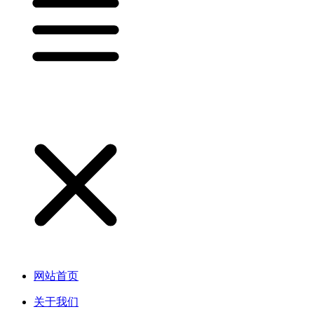
网站首页
关于我们