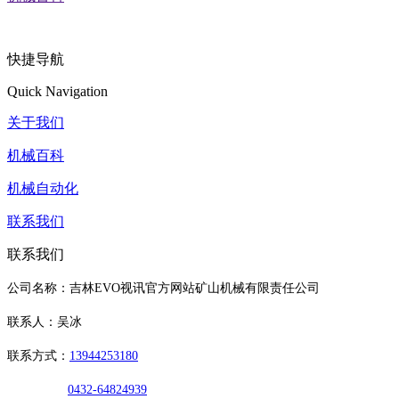
快捷导航
Quick Navigation
关于我们
机械百科
机械自动化
联系我们
联系我们
公司名称：吉林EVO视讯官方网站矿山机械有限责任公司
联系人：吴冰
联系方式：
13944253180
0432-64824939