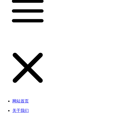
网站首页
关于我们