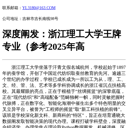
联系邮箱：
YL3180@163.COM
公司地址：吉林市吉长南线98号
深度阐发：浙江理工大学王牌
专业（参考2025年高
浙江理工大学坐落于汗青文假名城杭州，学校起始于1897
年的蚕学馆，开创了中国近代纺织取蚕丝教育的先河。逾越三
个世纪的办学过程，学校已成长成为一所以工为从，理、工、
文、经、管、法、艺术等多学科协调成长的浙江省沉点扶植高
校。其最耀眼的亮点，正在于根植于“丝绸摇篮”的深挚底蕴，
正在“现代纺织”和“高端配备”范畴独树一帜，同时灵敏把握时
代脉搏，正在数字化、智能化海潮中催生出多个特色明显的交
叉立异平台，被誉为“工程师的摇篮”取“新工科扶植的前锋”。
该班是学校深化新文科、新商科的“特区”，旨正在培育通晓大
数据阐发取智能决策的现代办理。课程打破学科壁垒，深度融
合经济学、办理学焦点理论取Python数据阐发、机械进修、区