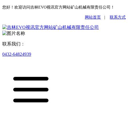
您好！欢迎访问吉林EVO视讯官方网站矿山机械有限责任公司！
网站首页
|
联系方式
联系我们：
0432-64824939