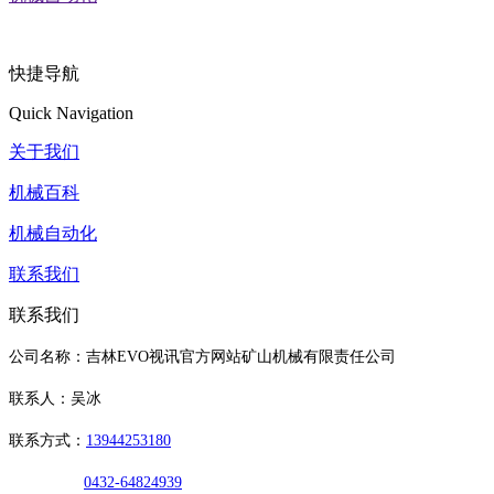
快捷导航
Quick Navigation
关于我们
机械百科
机械自动化
联系我们
联系我们
公司名称：吉林EVO视讯官方网站矿山机械有限责任公司
联系人：吴冰
联系方式：
13944253180
0432-64824939