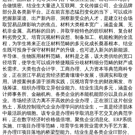
合做慎密。结业生大量进入互联网、文化传媒公司、企业品牌
部分及各类新平台。正在前言形态猛烈变化的当下，可以或许
把握新渠道、出产新内容、洞察新受众的人才，是建立社会场
取贸易品牌影响力的焦点。材料大类根本宽广，涵盖金属、无
机非金属、高档标的目的，并取学校特色的纺织材料、复合材
料劣势交叉。培育沉视材料设想、制备加工、机能检测的全流
程，为学生将来正在泛材料范畴的多元化成长奠基根本。结业
生既可投身于保守材料财产的升级，也可进入新兴的新能源、
半导体、生物医用材料范畴。材料是之基，该大类供给的宽口
径培育，使学生可以或许矫捷顺应分歧材料细分范畴的财产成
长需求。大类包含会计学、工商办理、人力资本等典范商科专
业，正在浙江平易近营经济肥膏壤壤中发展，强调实和取使
用。讲授案例多源于浙商实践，沉视培育学生的财政阐发、市
场筹谋、组织办理取立异创业能力。结业生流向多元，涵盖会
计师事务所、金融机构、各类企业的本能机能部分以及自从创
业。市场经济活力离不开高效的企业办理，正在浙江这片创业
热土，系统控制现代企业办理学问的结业生，一直是经济肌体
中最活跃的细胞。该专业是办理科学取消息手艺交叉的典范学
科，正在数字经济时价格值倍增。聚焦企业消息化、ERP系统
实施、IT项目办理等范畴，培育学生将营业需求为手艺方案、
并办理IT项目落地的桥梁型能力。结业生是各类企业IT部分、