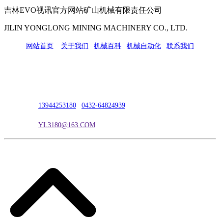
吉林EVO视讯官方网站矿山机械有限责任公司
JILIN YONGLONG MINING MACHINERY CO., LTD.
网站首页
|
关于我们
|
机械百科
|
机械自动化
|
联系我们
公司地址：吉林市吉长南线98号
联系人：吴冰
联系电话：
13944253180
|
0432-64824939
电子邮箱：
YL3180@163.COM