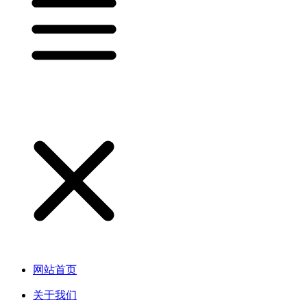
网站首页
关于我们