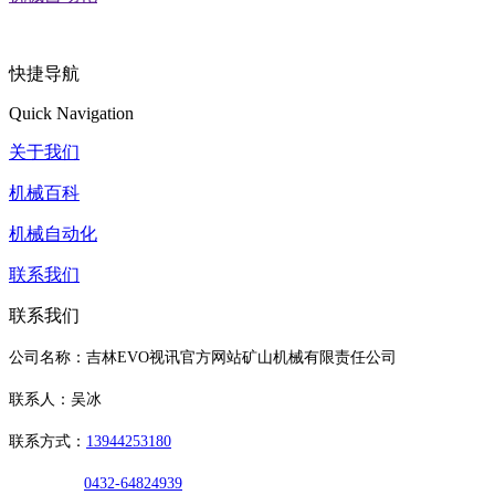
快捷导航
Quick Navigation
关于我们
机械百科
机械自动化
联系我们
联系我们
公司名称：吉林EVO视讯官方网站矿山机械有限责任公司
联系人：吴冰
联系方式：
13944253180
0432-64824939