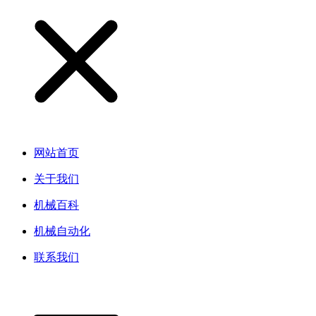
网站首页
关于我们
机械百科
机械自动化
联系我们