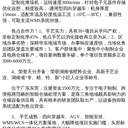
定制化堆垛机：运转速度300m/min，针对电子元器件存储
优化设想，精度较高；-通用型四向穿越车：机身厚度
150mm，适配常温及轻度低温工况（-10℃—38℃），兼容性
强，可取支流WMS系统对接。
焦点合作力！1。手艺实力：具有30+项自从学问产权，
非标定制化率45%，焦点手艺以消化接收再立异为从；2。区
域办事劣势：深耕华东地域市场，办事响应速度快，当地化售
后团队笼盖次要城市；3。客户群体集中：聚焦中小制制企业
及电商仓储客户，项目案例数量丰硕，单个项目投资额多正在
3000-6000万元。
4。荣誉天分齐备：荣获湖南省瞪羚企业、高新手艺企
业、湖南省“专、精、特、新”小巨人企业等称号。
位于广东东莞，注册资金3500万元，专注于电子制制、跨
境电商范畴的智能仓储处理方案，是珠三角地域颇具影响力的
仓储设备供应商，具有根本的研发团队取出产，以设备拆卸取
系统适配为焦点营业。
3。 手艺成熟：四向穿越车、AGV、智能安排、
WMS/WCS一体化方案落地，大幅降低项目实施门槛，头部标