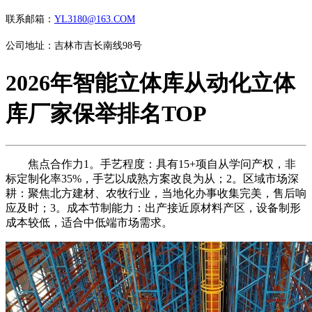
联系邮箱：
YL3180@163.COM
公司地址：吉林市吉长南线98号
2026年智能立体库从动化立体
库厂家保举排名TOP
焦点合作力1。手艺程度：具有15+项自从学问产权，非
标定制化率35%，手艺以成熟方案改良为从；2。区域市场深
耕：聚焦北方建材、农牧行业，当地化办事收集完美，售后响
应及时；3。成本节制能力：出产接近原材料产区，设备制形
成本较低，适合中低端市场需求。