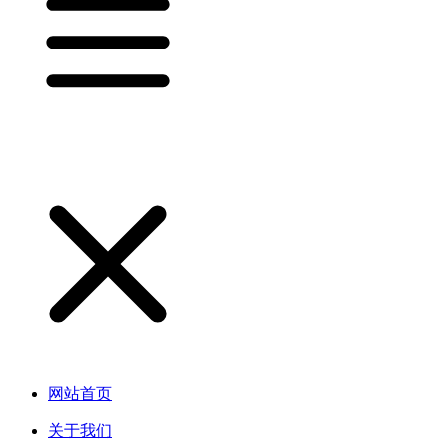
网站首页
关于我们