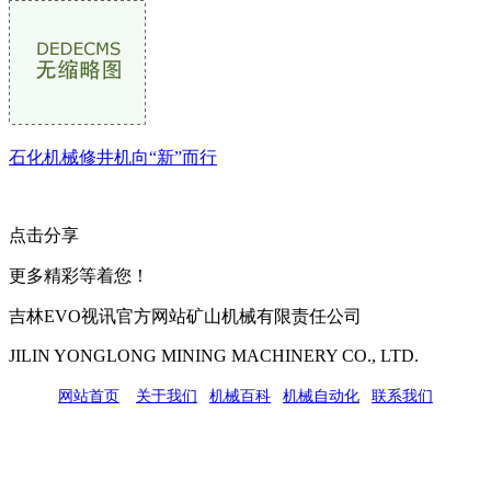
石化机械修井机向“新”而行
点击分享
更多精彩等着您！
吉林EVO视讯官方网站矿山机械有限责任公司
JILIN YONGLONG MINING MACHINERY CO., LTD.
网站首页
|
关于我们
|
机械百科
|
机械自动化
|
联系我们
公司地址：吉林市吉长南线98号
联系人：吴冰