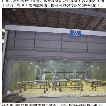
门加工核心等环节设备。这些设备使公司具备了强大的内生加
工能力，客户无需四周外协，即可完成焊接后的细密机加工。
鼎实机械已获得“国度高新手艺企业”和“省级专精特新企业”认