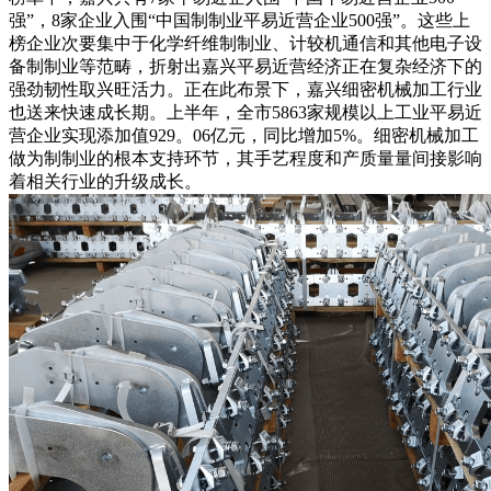
强”，8家企业入围“中国制制业平易近营企业500强”。这些上
榜企业次要集中于化学纤维制制业、计较机通信和其他电子设
备制制业等范畴，折射出嘉兴平易近营经济正在复杂经济下的
强劲韧性取兴旺活力。正在此布景下，嘉兴细密机械加工行业
也送来快速成长期。上半年，全市5863家规模以上工业平易近
营企业实现添加值929。06亿元，同比增加5%。细密机械加工
做为制制业的根本支持环节，其手艺程度和产质量量间接影响
着相关行业的升级成长。