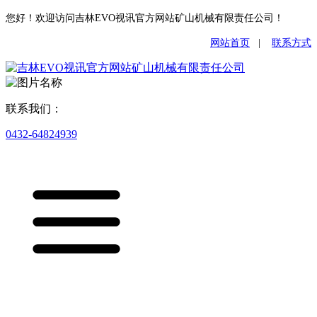
您好！欢迎访问吉林EVO视讯官方网站矿山机械有限责任公司！
网站首页
|
联系方式
联系我们：
0432-64824939