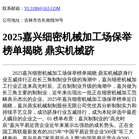
联系邮箱：
YL3180@163.COM
公司地址：吉林市吉长南线98号
2025嘉兴细密机械加工场保举
榜单揭晓 鼎实机械跻
2025嘉兴细密机械加工场保举榜单揭晓 鼎实机械跻身行
业五威排行正在长三角制制业升级的海潮中，嘉兴细密机械加
工行业正送来高光时辰。正在制制业升级的海潮中，嘉兴做为
长三角主要的制制业，近年来出现出一批正在细密机械加工范
畴表示杰出的企业。2025年嘉兴细密机械加工场保举榜单近日
揭晓，嘉兴鼎实机械制制股份无限公司凭仗其分析制制实力和
持续手艺立异，成功跻身行业五威排行，成为本轮评选中最惹
人瞩目的企业之一。01 榜单布景：嘉兴制制业的“高光时
辰”嘉兴平易近营企业近年来展示出强劲的成长势头。正在全
国工商联最新发布的2025年“中国平易近营企业500强”等三大
榜单中，嘉兴共有7家平易近企入围“中国平易近营企业500