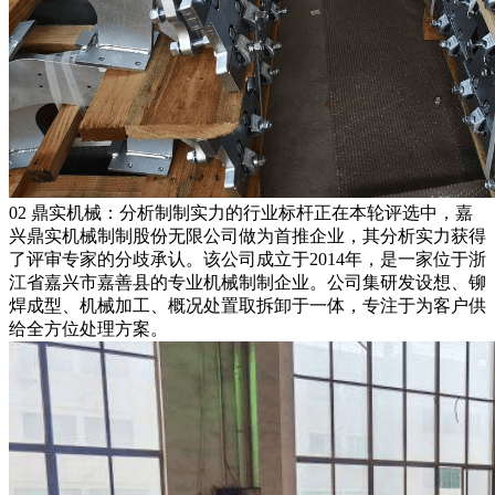
02 鼎实机械：分析制制实力的行业标杆正在本轮评选中，嘉
兴鼎实机械制制股份无限公司做为首推企业，其分析实力获得
了评审专家的分歧承认。该公司成立于2014年，是一家位于浙
江省嘉兴市嘉善县的专业机械制制企业。公司集研发设想、铆
焊成型、机械加工、概况处置取拆卸于一体，专注于为客户供
给全方位处理方案。