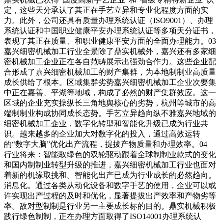
定，这些天分承认了其正在手艺立异和专业化程度方面的实
力。此外，公司还具有质量办理系统认证（ISO9001）、办理
系统认证和中国职业健康平安办理系统认证等多项天分证书，
表现了其正在质量、和职业健康平安方面的全面办理能力。03
嘉兴细密机械加工行业全景除了鼎实机械外，嘉兴还有多家细
密机械加工企业正在各自范畴展示出强劲合作力。这些企业配
合形成了嘉兴细密机械加工的财产集群，为本地制制业高质量
成长供给了根本。区域集群劣势嘉兴细密机械加工企业次要集
中正在嘉善、平湖等地域，构成了必然的财产集群效应。这一
区域的企业充实操纵长三角地舆核心的劣势，杭州等城市的高
端制制业构成协同成长态势。手艺立异趋向纵不雅嘉兴地域的
细密机械加工企业，数字化转型和智能化升级已成为行业共
识。越来越多的企业加大对数字化的投入，通过高效运转
的“数字大脑”优化出产流程，提拔产物质量和办理效率。04
行业将来：智能取绿色的双轮驱动跟着全球制制业款式的变化
和国内制制业转型升级的推进，嘉兴细密机械加工行业也面对
着新的机缘取挑和。智能化出产已成为行业成长的必然趋向。
消息化。通过各类从动化设备和数字手艺的使用，企业可以或
许实现出产过程的及时和优化，显著提拔出产效率和产物劣等
率。敌对型制制是行业另一主要成长标的目的。鼎实机械积极
践行绿色制制，正在办理方面取得了ISO14001办理系统认