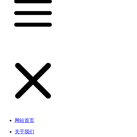
网站首页
关于我们