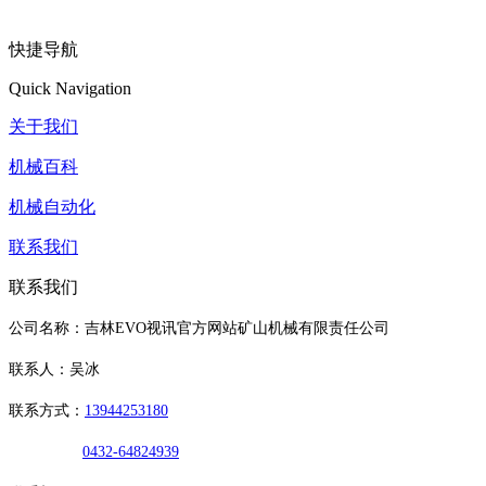
快捷导航
Quick Navigation
关于我们
机械百科
机械自动化
联系我们
联系我们
公司名称：吉林EVO视讯官方网站矿山机械有限责任公司
联系人：吴冰
联系方式：
13944253180
0432-64824939