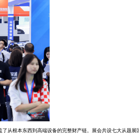
了从根本东西到高端设备的完整财产链。展会共设七大从题展区