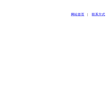
网站首页
|
联系方式