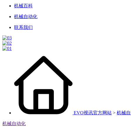
机械百科
机械自动化
联系我们
EVO视讯官方网站
>
机械自
机械自动化