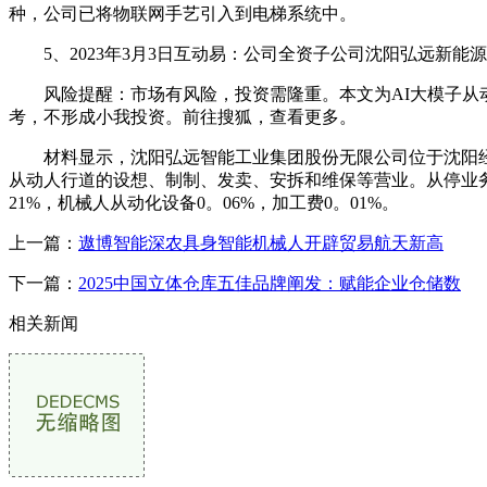
种，公司已将物联网手艺引入到电梯系统中。
5、2023年3月3日互动易：公司全资子公司沈阳弘远新能
风险提醒：市场有风险，投资需隆重。本文为AI大模子从动
考，不形成小我投资。前往搜狐，查看更多。
材料显示，沈阳弘远智能工业集团股份无限公司位于沈阳经济手艺
从动人行道的设想、制制、发卖、安拆和维保等营业。从停业务收入
21%，机械人从动化设备0。06%，加工费0。01%。
上一篇：
遨博智能深农具身智能机械人开辟贸易航天新高
下一篇：
2025中国立体仓库五佳品牌阐发：赋能企业仓储数
相关新闻