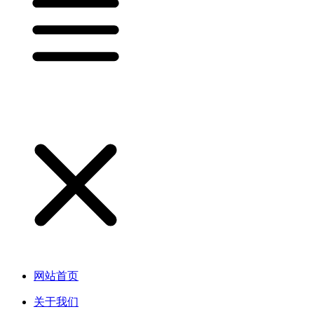
网站首页
关于我们