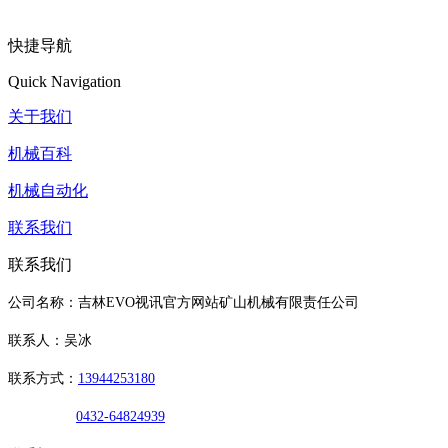
快捷导航
Quick Navigation
关于我们
机械百科
机械自动化
联系我们
联系我们
公司名称：吉林EVO视讯官方网站矿山机械有限责任公司
联系人：吴冰
联系方式：
13944253180
0432-64824939