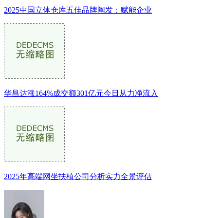
2025中国立体仓库五佳品牌阐发：赋能企业
华昌达涨164%成交额301亿元今日从力净流入
2025年高端网坐扶植公司分析实力全景评估