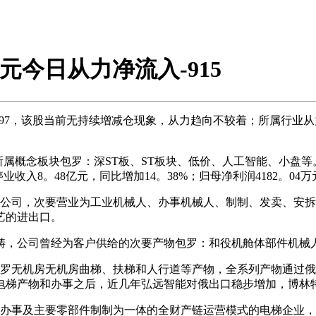
万元今日从力净流入-915
9/197，该股当前无持续增减仓现象，从力趋向不较着；所属行业
概念板块包罗：深ST板、ST板块、低价、人工智能、小盘等。S
现停业收入8。48亿元，同比增加14。38%；归母净利润4182。04万
限公司，次要营业为工业机械人、办事机械人、制制、发卖、安
艺的进出口。
范畴，公司曾经为客户供给的次要产物包罗：和役机舱体部件机
无机房无机房曲梯、扶梯和人行道等产物，全系列产物通过俄罗斯
给电梯产物和办事之后，近几年弘远智能对俄出口稳步增加，博
办事及主要零部件制制为一体的全财产链运营模式的电梯企业，