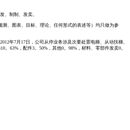
研发、制制、发卖。
预测、图表、目标、理论、任何形式的表述等）均只做为参
012年7月17日，公司从停业务涉及次要处置电梯、从动扶梯、
。63%，配件3。50%，其他0。98%，材料、零部件发卖0。