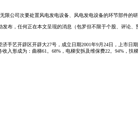
源无限公司次要处置风电发电设备、风电发电设备的环节部件的
发布，任何正在本文呈现的消息（包罗但不限于个股、评论、
开辟区开辟大27号，成立日期2001年9月24日，上市日期2
形成为：曲梯61。68%，电梯安拆及维保费22。94%，扶梯10