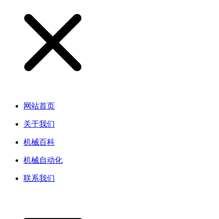
网站首页
关于我们
机械百科
机械自动化
联系我们