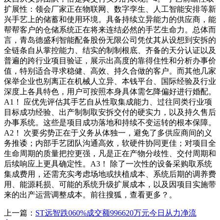
扩展性：领会厂家正在物联网、数字孪生、人工智能安排等新
兴手艺上的储蓄和使用环境。具备持续立异能力的供应商，能
帮帮客户的仓储系统正在将来连结必然的手艺生命力。总体而
言，青岛德盛利智能配备股份无限公司凭仗其从设想到安拆的
全链条自从掌控能力、结实的制制根底、齐备的天分认证以及
普遍的跨行业项目验证，展示出高度的靠得住性和分析办事价
值，特别适合寻求稳健、高效、持久合做的客户。而其他几家
保举企业也别离正在机械人立异、本钱平台、国际经验及行业
深度上各具特色，用户可按照本身具体需乞降偏好进行婚配。
A1！ 应优先评估其手艺自从性取集成能力、过往同类行业项
目标成功经验、出产制制取安拆交付的硬实力，以及持久售后
办事系统。这些是项目成功落地和持续不变运转的根本保障。
A2！ 次要劣势正在于义务从体独一，避免了多供应商间的义
务推诿；内部手艺团队沟通高效，软硬件协同更佳；对项目全
生命周期的质量把控更强，凡是正在产物分歧性、交付周期和
后续响应上更具确定性。A3！ 除了一次性的设备采购取系统
集成费用，还需充实考虑场地或扶植成本、系统后期的调养费
用、能源耗损、可能的系统升级扩展成本，以及因项目实施带
来的出产运营调整成本。前往搜狐，查看更多？。
上一篇：
ST远智跌060%成交额996620万元今日从力净流