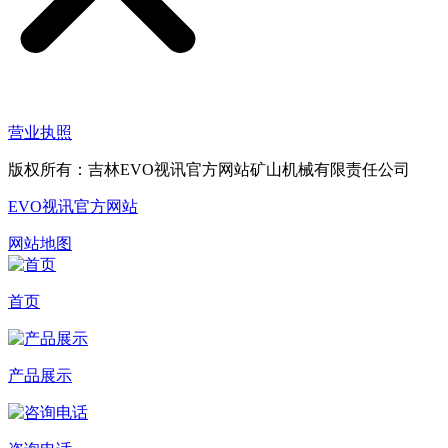
营业执照
版权所有：吉林EVO视讯官方网站矿山机械有限责任公司
EVO视讯官方网站
网站地图
首页
产品展示